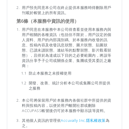
用戶預先同意本公司在終止提供本服務時得刪除用戶
刊載於帳號上的所有資訊。
第6條（本服務中資訊的使用）
用戶同意在本服務中本公司得查看並使用本服務内與
用戶相關的各種資訊（包括但不限於，用戶設定的個
人資料、用戶的內部識別碼、於本服務内收發的訊
息、投稿內容及收發訊息狀態、圖片狀態、貼圖狀
態、已讀未讀狀態、連結等的點擊狀態、影片觀看狀
態），且得於為達成以下目的之必要範圍內，將該等
資訊分享予子公司或關係企業、集團或受其委託之廠
商：
防止本服務之未授權使用
開發、改善、統計分析本公司或集團公司所提供
之服務
本公司將保留用戶於本服務內各個社群中所提供的資
料與投稿內容，以便於用戶離開社群或刪除
ACCUPASS帳號後仍可於本服務中顯示該等資料。
其他個人資訊的管理依
Accuvally Inc.隱私權政策
為
之。