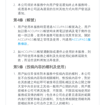
本公司得於本服務中向用戶發送通知終止本服務時，
或透過本公司認為適當的任何其他方式向用戶發送該
通知。
第4條（帳號）
用戶使用本服務時需透過ACCUPASS帳號為之。用戶
如註冊ACCUPASS帳號時未將電話號碼及電子郵件信
箱一併註冊，使用本服務可能會出現異常狀況。關於
ACCUPASS帳號之管理及使用，均適用
ACCUPASS服
務條款
。
如ACCUPASS帳號遭刪除或遭停止使用於本服務，則
用戶得使用本服務之權利及先前使用紀錄將屆期失
效，而這些資料將無法再復原。
第5條（投稿內容的權利及使用）
用戶如往常保有對本服務中投稿內容的權利，本公司
並不自投稿內容取得相關權利。惟投稿內容中，對於
在其創建之時起即可被搜尋且隱私權設定為公開之聊
天室中向非好友之其他一般用戶公開的內容，用戶應
授權本公司可將其無償、不限期、不限區域地使用於
服務或宣傳的權利（包含本公司在必要且適當的範圍
內進行變更和修正的權利。另包含將相關使用權利再
授權給與本公司合作之第三人的權利）。