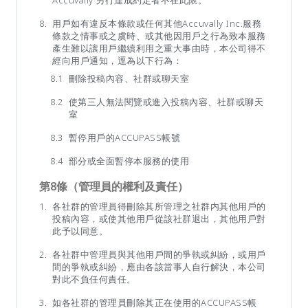
Accuvally 另行達成約定者不在此限。
用戶如有違反本條款或任何其他Accuvally Inc.服務
條款之情事或之虞時、或其他因用戶之行為致本服務
產生難以讓用戶繼續利用之重大事由時，本公司得不
經向用戶通知，逕為以下行為：
刪除投稿內容、社群或聊天室
使第三人無法閱覽或進入投稿內容、社群或聊天
室
暫停用戶的ACCUPASS帳號
部分或全面暫停本服務的使用
第8條（管理員的權利及責任）
各社群的管理員得刪除其所管理之社群内其他用戶的
投稿內容，或使其他用戶從該社群退出，其他用戶對
此予以同意。
各社群中管理員與其他用戶間的爭執或糾紛，或用戶
間的爭執或糾紛，應由各該當事人自行解決，本公司
對此不負任何責任。
如各社群的管理員刪除其正在使用的ACCUPASS帳