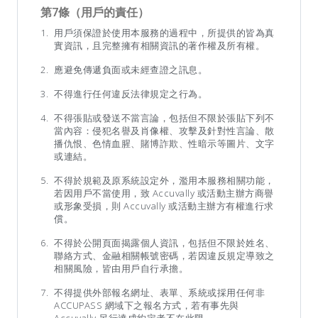
第7條（用戶的責任）
用戶須保證於使用本服務的過程中，所提供的皆為真
實資訊，且完整擁有相關資訊的著作權及所有權。
應避免傳遞負面或未經查證之訊息。
不得進行任何違反法律規定之行為。
不得張貼或發送不當言論，包括但不限於張貼下列不
當內容：侵犯名譽及肖像權、攻擊及針對性言論、散
播仇恨、色情血腥、賭博詐欺、性暗示等圖片、文字
或連結。
不得於規範及原系統設定外，濫用本服務相關功能，
若因用戶不當使用，致 Accuvally 或活動主辦方商譽
或形象受損，則 Accuvally 或活動主辦方有權進行求
償。
不得於公開頁面揭露個人資訊，包括但不限於姓名、
聯絡方式、金融相關帳號密碼，若因違反規定導致之
相關風險，皆由用戶自行承擔。
不得提供外部報名網址、表單、系統或採用任何非
ACCUPASS 網域下之報名方式，若有事先與