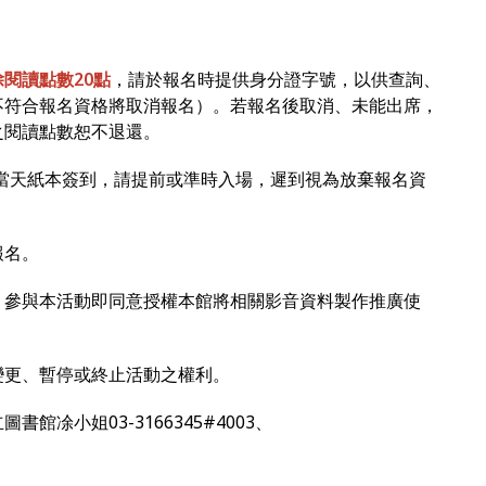
除閱讀點數20點
，請於報名時提供身分證字號，以供查詢、
不符合報名資格將取消報名）。若報名後取消、未能出席，
之閱讀點數恕不退還。
，活動當天紙本簽到，請提前或準時入場，遲到視為放棄報名資
報名。
錄，參與本活動即同意授權本館將相關影音資料製作推廣使
、變更、暫停或終止活動之權利。
館凃小姐03-3166345#4003、