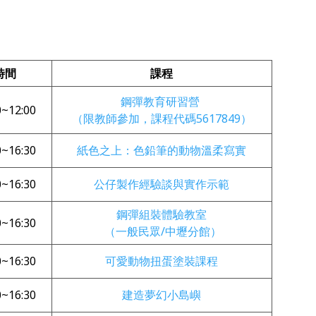
時間
課程
鋼彈教育研習營
0~12:00
（限教師參加，課程代碼5617849）
0~16:30
紙色之上：色鉛筆的動物溫柔寫實
0~16:30
公仔製作經驗談與實作示範
鋼彈組裝體驗教室
0~16:30
（一般民眾/中壢分館）
0~16:30
可愛動物扭蛋塗裝課程
0~16:30
建造夢幻小島嶼