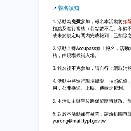
報名須知
📍
1. 活動為
免費
參加，報名本活動將
扣
扣點及進行審核（若點數不足、年齡
或未於規定時間內完成報到，已扣除
2. 活動全採Accupass線上報名
格，由現場候補入場。
3. 報名後不克參加，請自行上網取消
4. 活動中將進行現場攝影、拍照紀
用，公開播送、上映、傳輸之權利。
5. 本活動主辦單位將保留隨時修改
6. 對於本活動如有疑問，請洽桃園市立圖書
yurong@mail.typl.gov.tw