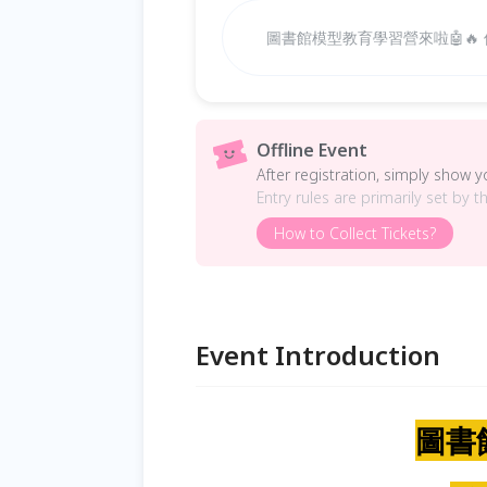
圖書館模型教育學習營來啦🤖
Offline Event
After registration, simply show 
Entry rules are primarily set by t
How to Collect Tickets?
Event Introduction
圖書