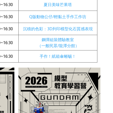
0~16:30
夏日美味芒果塔
0~16:30
Q版動物公仔/輕黏土手作工作坊
0~16:30
沉積的色彩：3D列印模型化石質感表現
鋼彈組裝體驗教室
0~16:30
（一般民眾/龍潭分館）
0~16:30
手作！紙箱傘蜥蜴！