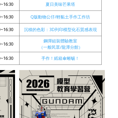
0~16:30
夏日美味芒果塔
0~16:30
Q版動物公仔/輕黏土手作工作坊
0~16:30
沉積的色彩：3D列印模型化石質感表現
鋼彈組裝體驗教室
0~16:30
（一般民眾/龍潭分館）
0~16:30
手作！紙箱傘蜥蜴！