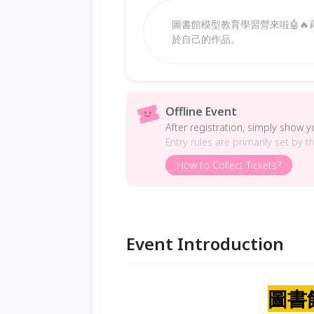
圖書館模型教育學習營來啦🤖
於自己的作品。
Offline Event
After registration, simply show 
Entry rules are primarily set by t
How to Collect Tickets?
Event Introduction
圖書