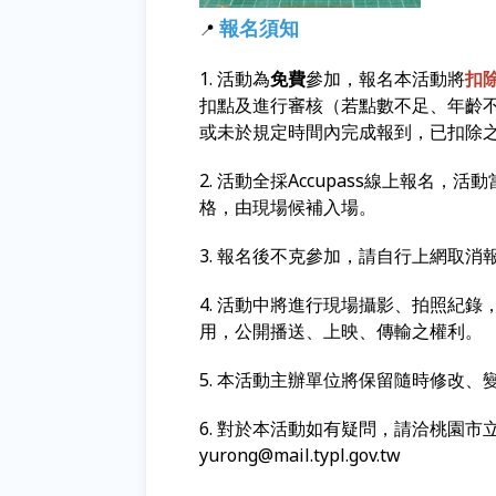
報名須知
📍
1. 活動為
免費
參加，報名本活動將
扣
扣點及進行審核（若點數不足、年齡
或未於規定時間內完成報到，已扣除
2. 活動全採Accupass線上報名
格，由現場候補入場。
3. 報名後不克參加，請自行上網取消
4. 活動中將進行現場攝影、拍照紀
用，公開播送、上映、傳輸之權利。
5. 本活動主辦單位將保留隨時修改
6. 對於本活動如有疑問，請洽桃園市立圖書
yurong@mail.typl.gov.tw