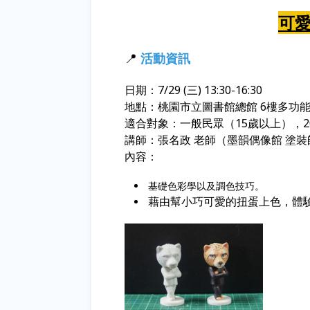
可
📍
活動資訊
日期：7/29 (三) 13:30-16:30
地點：桃園市立圖書館總館 6樓多功
適合對象：一般民眾（15歲以上），2
講師：張名政 老師（墨韻偶像館 塗裝
內容：
基礎色彩學以及調色技巧。
藉由幫小巧可愛的扭蛋上色，體