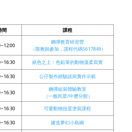
時間
課程
鋼彈教育研習營
0~12:00
（限教師參加，課程代碼5617849）
0~16:30
紙色之上：色鉛筆的動物溫柔寫實
0~16:30
公仔製作經驗談與實作示範
鋼彈組裝體驗教室
0~16:30
（一般民眾/中壢分館）
0~16:30
可愛動物扭蛋塗裝課程
0~16:30
建造夢幻小島嶼