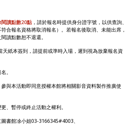
除閱讀點數20點
，請於報名時提供身分證字號，以供查詢、
不符合報名資格將取消報名）。若報名後取消、未能出席，
之閱讀點數恕不退還。
，活動當天紙本簽到，請提前或準時入場，遲到視為放棄報名資
報名。
錄，參與本活動即同意授權本館將相關影音資料製作推廣使
、變更、暫停或終止活動之權利。
館凃小姐03-3166345#4003、