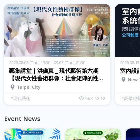
2026.08.06 (Thu) 19:30 - 09.03 (Thu) 21:30
2026.08.15 
藝集講堂｜洪儀真 _ 現代藝術第六期
室內設
【現代女性藝術群像：社會矩陣的性別
New T
反叛】 _ 全五講 (現場講座+線上講座)
Taipei City
#
現代藝術
668
12
#
高階經
Event News