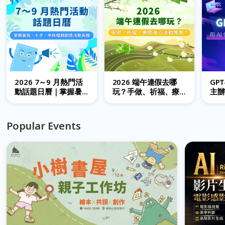
2026 7～9 月熱門活
2026 端午連假去哪
GP
動話題日曆｜掌握暑
玩？手做、祈福、療
主辦
假、七夕、中秋檔期
癒身心活動推薦！
速打
創造活動商機
Popular Events