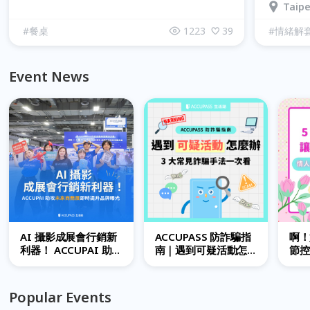
親子對
Taipe
#
餐桌
1223
39
#
情緒解
Event News
AI 攝影成展會行銷新
ACCUPASS 防詐騙指
啊！
利器！ ACCUPAI 助攻
南｜遇到可疑活動怎
節控
未來商務展即時提升
麼辦？3 大常見詐騙手
拍 
品牌曝光 |
法一次看懂
動為
ACCUPASS 合作案例
Popular Events