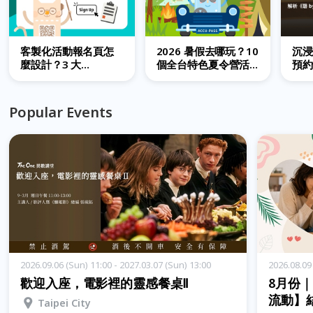
客製化活動報名頁怎
2026 暑假去哪玩？10
沉浸
麼設計？3 大
個全台特色夏令營活
預約
ACCUPASS 合作案例
動推薦
by 
解析｜ACCUPASS 合
AC
作案例
劃｜
Popular Events
案例
2026.09.06 (Sun) 11:00 - 2027.03.07 (Sun) 13:00
2026.08.09 
歡迎入座，電影裡的靈感餐桌Ⅱ
8月份
流動】
Taipei City