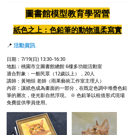
圖書館模型教育學習營
紙色之上：色鉛筆的動物溫柔寫實
📍
活動資訊
日期：7/19(日) 13:30-16:30
地點：桃園市立圖書館總館 6樓多功能活動室
適合對象：一般民眾（12歲以上），20人
講師：黃翊烜 老師（雨果藝術工作室主理人）
內容：讓紙色成為畫面的一部分，在既定色調中堆疊色鉛
筆的層次，使光影自然浮現。 ※ 色鉛筆以租借形式現場
免費提供學員使用。