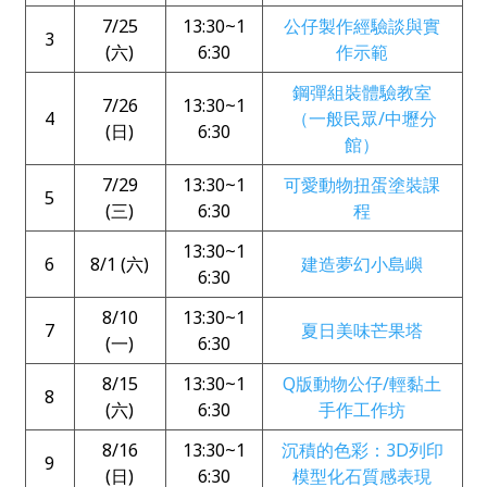
7/25
13:30~1
公仔製作經驗談與實
3
(六)
6:30
作示範
鋼彈組裝體驗教室
7/26
13:30~1
4
（一般民眾/中壢分
(日)
6:30
館）
7/29
13:30~1
可愛動物扭蛋塗裝課
5
(三)
6:30
程
13:30~1
6
8/1 (六)
建造夢幻小島嶼
6:30
8/10
13:30~1
7
夏日美味芒果塔
(一)
6:30
8/15
13:30~1
Q版動物公仔/輕黏土
8
(六)
6:30
手作工作坊
8/16
13:30~1
沉積的色彩：3D列印
9
(日)
6:30
模型化石質感表現