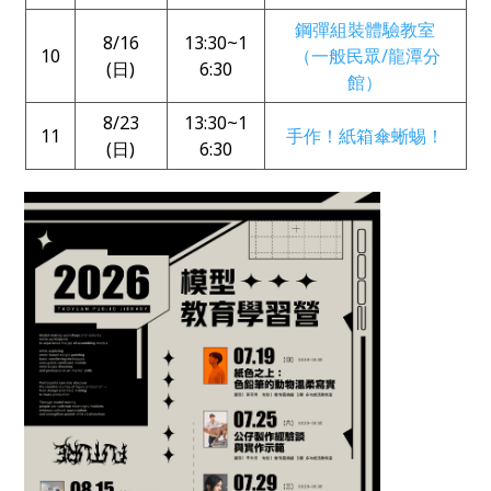
鋼彈組裝體驗教室
8/16
13:30~1
10
（一般民眾/龍潭分
(日)
6:30
館）
8/23
13:30~1
11
手作！紙箱傘蜥蜴！
(日)
6:30