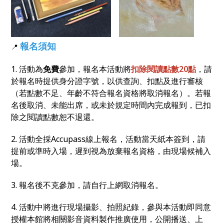
報名須知
📍
1. 活動為
免費
參加，報名本活動將
扣除閱讀點數20點
，請
於報名時提供身分證字號，以供查詢、扣點及進行審核
（若點數不足、年齡不符合報名資格將取消報名）。若報
名後取消、未能出席，或未於規定時間內完成報到，已扣
除之閱讀點數恕不退還。
2. 活動全採Accupass線上報名，活動當天紙本簽到，請
提前或準時入場，遲到視為放棄報名資格，由現場候補入
場。
3. 報名後不克參加，請自行上網取消報名。
4. 活動中將進行現場攝影、拍照紀錄，參與本活動即同意
授權本館將相關影音資料製作推廣使用，公開播送、上