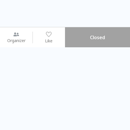
Closed
Organizer
Like
You may like
2026.08.15 (Sat) - 08.22 (Sat)
2026.08.15 (Sat) - 08
【親子手作體驗】哈東派對！
「共織宇宙」