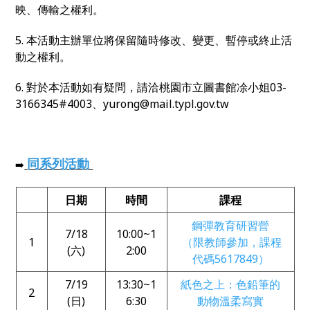
映、傳輸之權利。
5. 本活動主辦單位將保留隨時修改、變更、暫停或終止活
動之權利。
6. 對於本活動如有疑問，請洽桃園市立圖書館凃小姐03-
3166345#4003、yurong@mail.typl.gov.tw
同系列活動
➡️
日期
時間
課程
鋼彈教育研習營
7/18
10:00~1
1
（限教師參加，課程
(六)
2:00
代碼5617849）
7/19
13:30~1
紙色之上：色鉛筆的
2
(日)
6:30
動物溫柔寫實