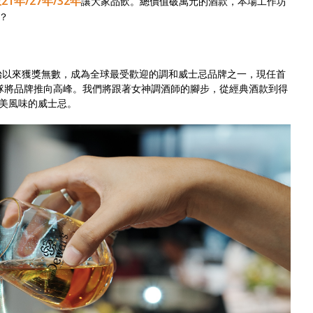
21年/27年/32年
讓大家品飲。總價值破萬元的酒款，本場工作坊
？
6年創始以來獲獎無數，成為全球最受歡迎的調和威士忌品牌之一，現任首
更是帶領團隊將品牌推向高峰。我們將跟著女神調酒師的腳步，從經典酒款到得
美風味的威士忌。