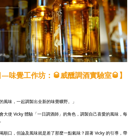
活日—味覺工作坊：🥃威醺調酒實驗室🥃
】
的風味，一起調製出全新的味覺曠野。」
大使 Vicky 體驗「一日調酒師」的角色，調製自己喜愛的風味，每
。
順口，但論及風味就是差了那麼一點氣味？跟著 Vicky 的引導，帶