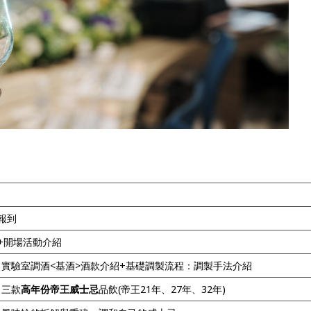
報到
+開場活動介紹
實驗室調酒<基酒>酒款介紹+基礎調製流程：調製手法介紹
三款
高年份帝王威士忌
品飲(帝王21年、27年、32年)