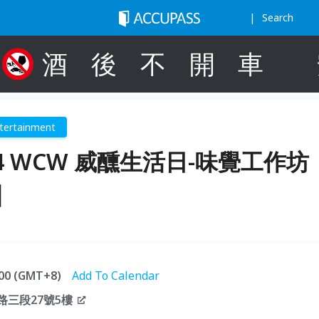
Search
酒
後
不
開
車
tertainment
4 WCW 威醺生活日-味覺工作坊
】
1:00 (GMT+8)
Add To Calendar
路三段27號5樓