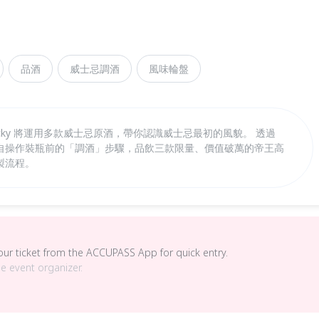
品酒
威士忌調酒
風味輪盤
cky 將運用多款威士忌原酒，帶你認識威士忌最初的風貌。 透過
自操作裝瓶前的「調酒」步驟，品飲三款限量、價值破萬的帝王高
製流程。
your ticket from the ACCUPASS App for quick entry.
he event organizer.