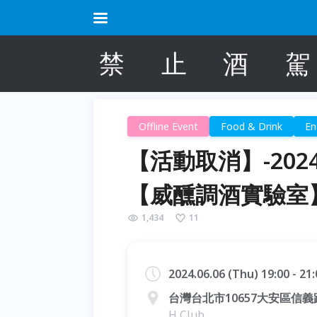
禁
止
酒
駕
Offline Event
Food & Drink
En
【活動取消】-202
【威醺調酒實驗室
1,434
11
2024.06.06 (Thu) 19:00 - 2
台灣台北市10657大安區信義
H Club