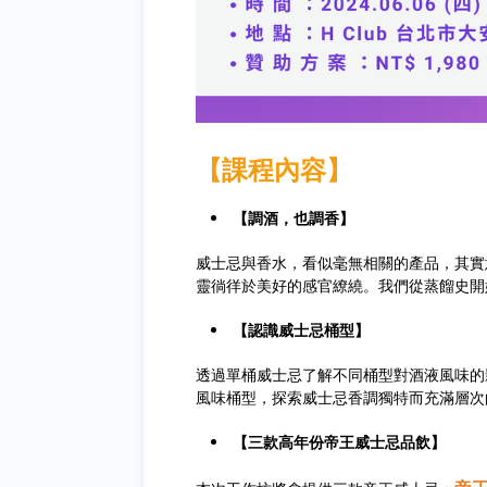
【課程內容】
【調酒，也調香】
威士忌與香水，看似毫無相關的產品，其實
靈徜徉於美好的感官繚繞。我們從蒸餾史開
【認識威士忌桶型】
透過單桶威士忌了解不同桶型對酒液風味的
風味桶型，探索威士忌香調獨特而充滿層次
【三款高年份帝王威士忌品飲】