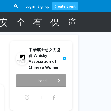
Log in
Sign up
Create Event
安
全
有
保
障
中華威士忌女力協
會 Whisky
Association of
Chinese Women
【活動取消】-2024 WCW 威醺
Closed
生活日-味覺工作坊【威醺調酒實
驗室】
2024.06.06 (Thu) 19:00 - 21:00
(GMT+8)