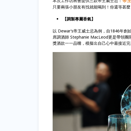
帝王
本次工作坊將會提供三款帝王威士忌：
只要兩張小朋友有找就能喝到！你還等甚麼
【調製專屬香氣】
以 Dewar’s帝王威士忌為例，自184
席調酒師 Stephanie MacLeod
獎酒款一一品嚐，模擬出自己心中最接近完