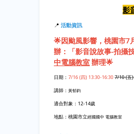
影
📍
活動資訊
🌟因颱風影響，桃園市7
辦：「影音說故事-拍攝
中電腦教室
辦理🌟
日期：
7/16 (四) 13:30-16:30
7/10 (五)
講師：
黃郁鈞
適合對象：12-14歲
地點：
桃園市立
經國國中 電腦教室