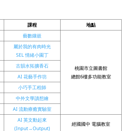
課程
地點
藝數鑲嵌
屬於我的有肉時光
SEL 情緒小園丁
古韻水拓擴香石
桃園市立圖書館
AI 花藝手作坊
總館6樓多功能教室
小巧手工程師
中外文學讀想繪
AI 流動療癒實驗室
AI 英文動起來
經國國中 電腦教室
(Input→Output)