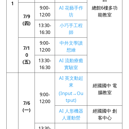
1
9:00-
AI 花藝手作
總館6樓多功
12:00
坊
能教室
7/9
(四)
13:30-
小巧手工程
16:30
師
9:00-
中外文學讀
7/1
12:00
想繪
0
13:30-
AI 流動療癒
(五)
16:30
實驗室
AI 英文動起
來
經國國中 電
腦教室
(Input→Ou
9:00-
tput)
12:00
7/6
(一)
AI 人形機器
經國國中 創
人運動營
客中心
13:30-