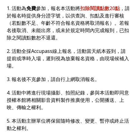
1. 活動為
免費
參加，報名本活動將
扣除閱讀點數20點
，請
於報名時提供身分證字號，以供查詢、扣點及進行審核
（若點數不足、年齡不符合報名資格將取消報名）。若報
名後取消、未能出席，或未於規定時間內完成報到，已扣
除之閱讀點數恕不退還。
2. 活動全採Accupass線上報名，活動當天紙本簽到，請
提前或準時入場，遲到視為放棄報名資格，由現場候補入
場。
3. 報名後不克參加，請自行上網取消報名。
4. 活動中將進行現場攝影、拍照紀錄，參與本活動即同意
授權本館將相關影音資料製作推廣使用，公開播送、上
映、傳輸之權利。
5. 本活動主辦單位將保留隨時修改、變更、暫停或終止活
動之權利。