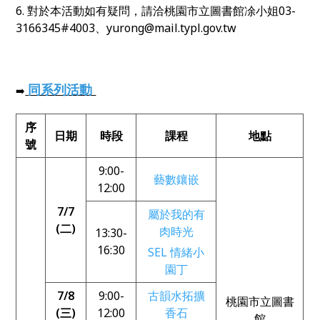
6. 對於本活動如有疑問，請洽桃園市立圖書館凃小姐03-
3166345#4003、yurong@mail.typl.gov.tw
同系列活動
➡️
序
日期
時段
課程
地點
號
9:00-
藝數鑲嵌
12:00
7/7
屬於我的有
(二)
肉時光
13:30-
16:30
SEL 情緒小
園丁
7/8
9:00-
古韻水拓擴
桃園市立圖書
(三)
12:00
香石
館