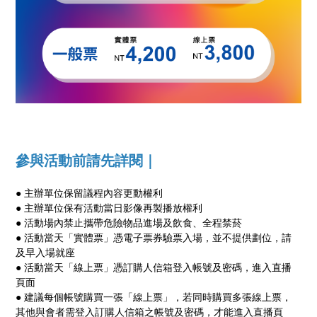
參與活動前請先詳閱｜
● 主辦單位保留議程內容更動權利
● 主辦單位保有活動當日影像再製播放權利
● 活動場內禁止攜帶危險物品進場及飲食、全程禁菸
● 活動當天「實體票」憑電子票券驗票入場，並不提供劃位，請
及早入場就座
● 活動當天「線上票」憑訂購人信箱登入帳號及密碼，進入直播
頁面
● 建議每個帳號購買一張「線上票」，若同時購買多張線上票，
其他與會者需登入訂購人信箱之帳號及密碼，才能進入直播頁