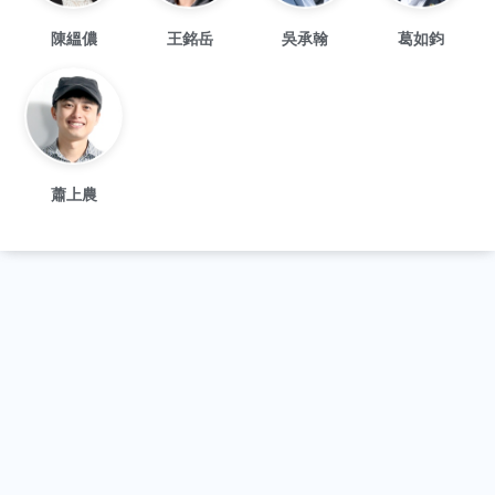
陳縕儂
王銘岳
吳承翰
葛如鈞
蕭上農