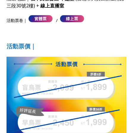
三段30號2樓) +
線上直播室
活動票卷｜
/
活動票價｜