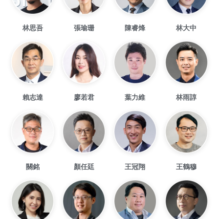
林思吾
張瑜珊
陳睿烽
林大中
賴志達
廖若君
葉力維
林雨諄
關銘
顏任廷
王冠翔
王鶴穆