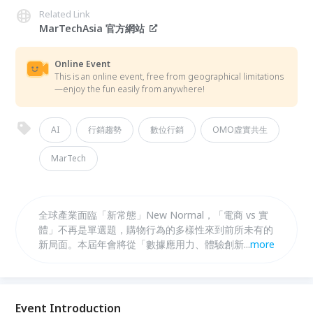
Related Link
MarTechAsia 官方網站
Online Event
This is an online event, free from geographical limitations
—enjoy the fun easily from anywhere!
AI
行銷趨勢
數位行銷
OMO虛實共生
MarTech
全球產業面臨「新常態」New Normal，「電商 vs 實
體」不再是單選題，購物行為的多樣性來到前所未有的
新局面。本屆年會將從「數據應用力、體驗創新力、數
...
more
位轉型力」三大維度，深入剖析產業最新解方，分享品
牌如何打破虛實疆界，運用數據驅動資源整合，建構自
有流量閉環。同時利用 OMO 的交互性，提供更一致且
流暢的顧客體驗，創造多元雙向互動，將顧客終身價值
Event Introduction