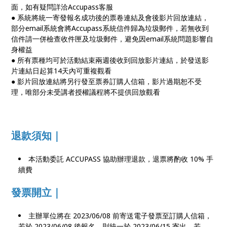
面，如有疑問詳洽Accupass客服
● 系統將統一寄發報名成功後的票卷連結及會後影片回放連結，
部分email系統會將Accupass系統信件歸為垃圾郵件，若無收到
信件請一併檢查收件匣及垃圾郵件，避免因email系統問題影響自
身權益
● 所有票種均可於活動結束兩週後收到回放影片連結，於發送影
片連結日起算14天內可重複觀看
● 影片回放連結將另行發至票券訂購人信箱，影片過期恕不受
理，唯部分未受講者授權議程將不提供回放觀看
退款須知｜
本活動委託 ACCUPASS 協助辦理退款，退票將酌收 10% 手
續費
發票開立｜
主辦單位將在 2023/06/08 前寄送電子發票至訂購人信箱，
若於 2023/06/08 後報名，則統一於 2023/06/15 寄出，若