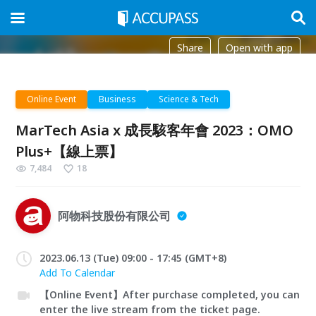
Share
Open with app
Online Event
Business
Science & Tech
MarTech Asia x 成長駭客年會 2023：OMO
Plus+【線上票】
7,484
18
阿物科技股份有限公司
2023.06.13 (Tue) 09:00 - 17:45 (GMT+8)
Add To Calendar
【Online Event】After purchase completed, you can
enter the live stream from the ticket page.