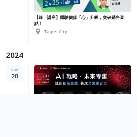
【線上講座】體驗價值「心」升級，突破銷售盲
點！
Taipei City
2024
Nov.
20
電商必知 數據變現！【AI 戰略．未來零售】運用
創新思維 養成企業整合力
Taipei City