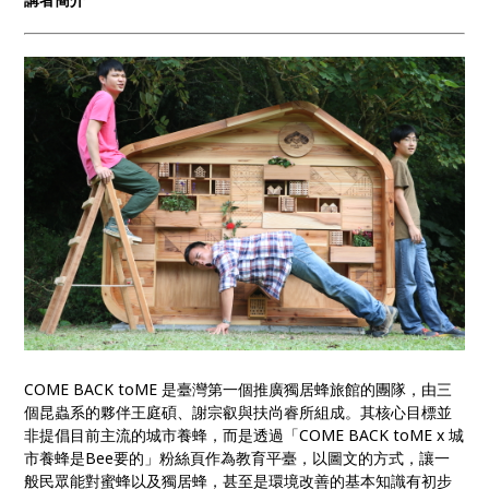
COME BACK toME 是臺灣第一個推廣獨居蜂旅館的團隊，由三
個昆蟲系的夥伴王庭碩、謝宗叡與扶尚睿所組成。其核心目標並
非提倡目前主流的城市養蜂，而是透過「COME BACK toME x 城
市養蜂是Bee要的」粉絲頁作為教育平臺，以圖文的方式，讓一
般民眾能對蜜蜂以及獨居蜂，甚至是環境改善的基本知識有初步