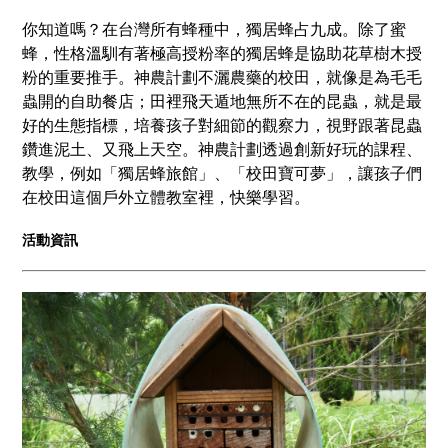
你知道嗎？在台灣所有蜂種中，獨居蜂占九成。除了蜜
蜂，性格溫馴有著極高授粉率的獨居蜂是協助花草樹木授
粉的重要推手。神農計劃不灑農藥的校田，就像是為毛毛
蟲開的自助餐店；田裡飛天遁地無所不在的昆蟲，就是最
好的生態指標，培養孩子對細節的觀察力，視野跟著昆蟲
鑽進泥土、又飛上天空。神農計劃透過創新好玩的課程、
教學，例如「獨居蜂旅館」、「校田寶可夢」，讓孩子們
在校田這個戶外立體教室裡，快樂學習。
活動資訊