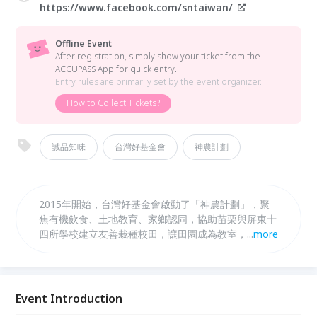
https://www.facebook.com/sntaiwan/
Offline Event
After registration, simply show your ticket from the
ACCUPASS App for quick entry.
Entry rules are primarily set by the event organizer.
How to Collect Tickets?
誠品知味
台灣好基金會
神農計劃
2015年開始，台灣好基金會啟動了「神農計劃」，聚
焦有機飲食、土地教育、家鄉認同，協助苗栗與屏東十
四所學校建立友善栽種校田，讓田園成為教室，建構有
...
more
系統的全方位學習、發展出具有特色的教學應用。 關
於我們七年來在苗栗與屏東十四所小學留下的腳印、種
下的種子， 關於社區支持型的食農教育， 關於一些很
認真、很努力在這裡生活的人們，他們很美的故事。
Event Introduction
這是台灣好基金會神農計劃七年的成果展。 神農計劃