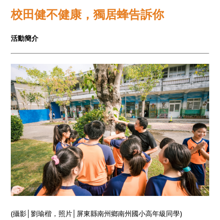
七週年成果展─校田裡的生活課，今年十月於信義誠品
校田健不健康，獨居蜂告訴你
書店3樓Forum準時開課！
活動簡介
(攝影│劉瑜楷，照片│屏東縣南州鄉南州國小高年級同學)