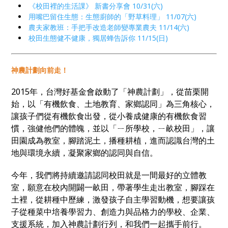
《校田裡的生活課》 新書分享會 10/31(六)
用嘴巴留住生態：生態廚師的「野草料理」 11/07(六)
農夫家教班：手把手改造老師變專業農夫 11/14(六)
校田生態健不健康，獨居蜂告訴你 11/15(日)
神農計劃向前走！
2015年，台灣好基金會啟動了「神農計劃」，從苗栗開
始，以「有機飲食、土地教育、家鄉認同」為三角核心，
讓孩子們從有機飲食出發，從小養成健康的有機飲食習
慣，強健他們的體魄，並以「ㄧ所學校，ㄧ畝校田」，讓
田園成為教室，腳踏泥土，播種耕植，進而認識台灣的土
地與環境永續，凝聚家鄉的認同與自信。
今年，我們將持續邀請認同校田就是一間最好的立體教
室，願意在校內開闢一畝田，帶著學生走出教室，腳踩在
土裡，從耕種中歷練，激發孩子自主學習動機，想要讓孩
子從種菜中培養學習力、創造力與品格力的學校、企業、
支援系統，加入神農計劃行列，和我們一起攜手前行。