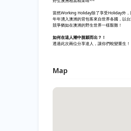
野生澳洲相當精采唷~~
當然Working Holiday除了享受Holid
年年湧入澳洲的背包客來自世界各國，以台
競爭猶如在澳洲的野生世界一樣艱難！
如何在這人潮中脫穎而出？！
透過此次兩位分享達人，讓你們蛻變重生！
Map