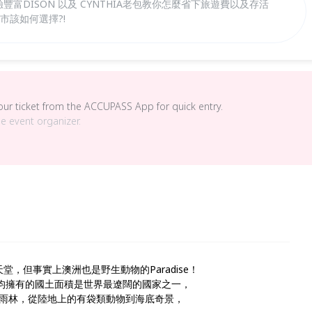
驗豐富DISON 以及 CYNTHIA老包教你怎麼省下旅遊費以及存活
城市該如何選擇?!
your ticket from the ACCUPASS App for quick entry.
he event organizer.
客的天堂，但事實上澳洲也是野生動物的Paradise！
平均擁有的國土面積是世界最遼闊的國家之一，
雨林，從陸地上的有袋類動物到海底奇景，