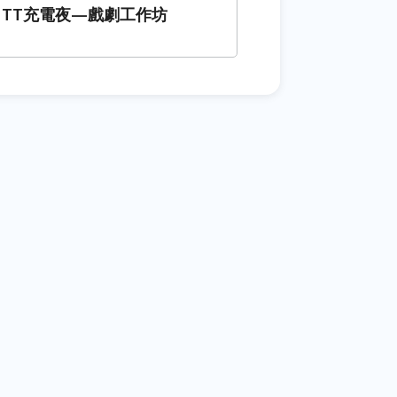
 NTT充電夜—戲劇工作坊