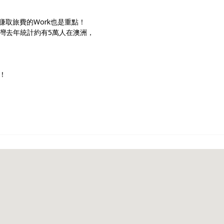
ay外，賺取旅費的Work也是重點！
灣去年統計約有5萬人在澳洲，
！