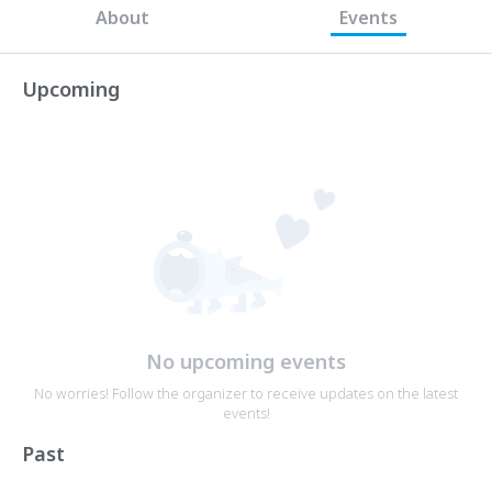
About
Events
Upcoming
No upcoming events
No worries! Follow the organizer to receive updates on the latest
events!
Past