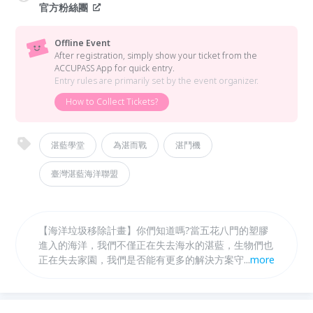
官方粉絲團
Offline Event
After registration, simply show your ticket from the
ACCUPASS App for quick entry.
Entry rules are primarily set by the event organizer.
How to Collect Tickets?
湛藍學堂
為湛而戰
湛鬥機
臺灣湛藍海洋聯盟
【海洋垃圾移除計畫】你們知道嗎?當五花八門的塑膠
進入的海洋，我們不僅正在失去海水的湛藍，生物們也
正在失去家園，我們是否能有更多的解決方案守護海洋
...
more
的行列，答案是YES !!! 「就是你了，湛鬥機」。 本次
活動邀請臺灣湛藍海洋聯盟共同創辦人暨秘書長曾鈺婷
與大家聊聊，以無人船清理海洋垃圾起心動念，而「湛