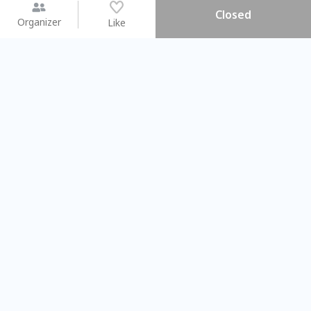
Closed
Organizer
Like
You may like
2026.08.15 (Sat) - 08.22 (Sat)
2026.08.15 (Sat) - 0
【親子手作體驗】哈東派對！
「共織宇宙」
比哈皮、東窩蕊
共織宇宙】 
Taipei City
New Taipei C
#
歡迎新手
1150
11
#
植物生態瓶