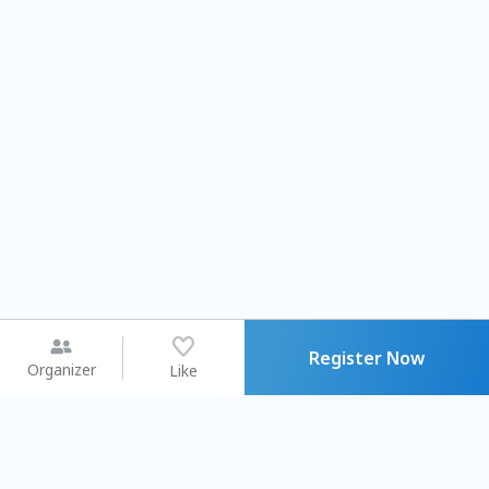
Register Now
Organizer
Like
You may like