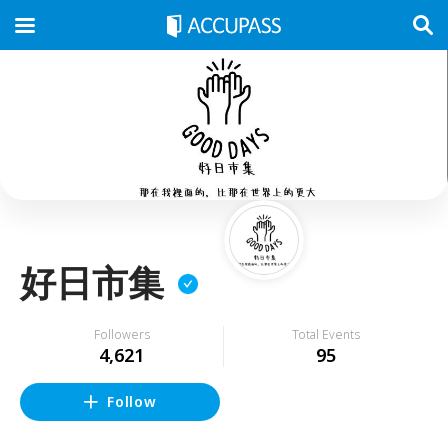
好日市集
Followers
Total Events
4,621
95
Follow