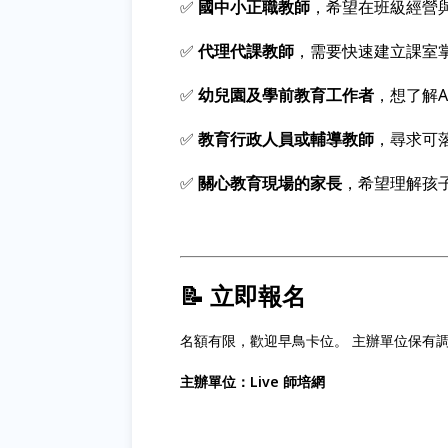
✅
國中小正職教師
，希望在班級經營
✅
代理代課教師
，需要快速建立課室
✅
幼兒園及學前教育工作者
，想了解A
✅
教育行政人員或輔導教師
，尋求可
✅
關心教育現場的家長
，希望理解孩
📝 立即報名
名額有限，歡迎早鳥卡位。 主辦單位保有
主辦單位：Live 師培網