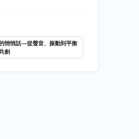
的悄悄話—從聲音、振動到平衡
共創