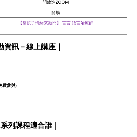
開放進ZOOM
開場
【
當孩子情緒來敲門
】
言言 語言治療師
動資訊－線上講座｜
免費參與)
這系列課程適合誰
｜