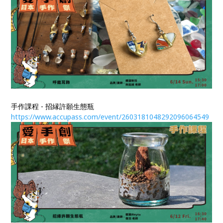
手作課程 - 招縁許願生態瓶
https://www.accupass.com/event/2603181048292096064549