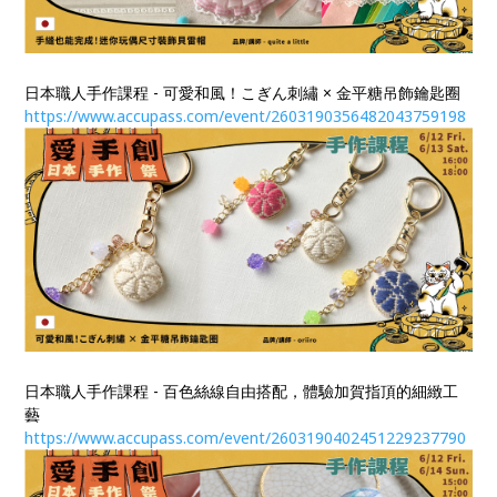
日本職人手作課程 - 可愛和風！こぎん刺繡 × 金平糖吊飾鑰匙圈
https://www.accupass.com/event/2603190356482043759198
日本職人手作課程 - 百色絲線自由搭配，體驗加賀指頂的細緻工
藝
https://www.accupass.com/event/2603190402451229237790​