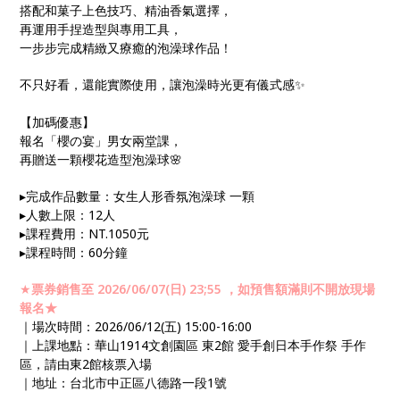
搭配和菓子上色技巧、精油香氣選擇，
再運用手捏造型與專用工具，
一步步完成精緻又療癒的泡澡球作品！
不只好看，還能實際使用，讓泡澡時光更有儀式感✨
【加碼優惠】
報名「櫻の宴」男女兩堂課，
再贈送一顆櫻花造型泡澡球🌸
▸完成作品數量：女生人形香氛泡澡球 一顆
▸人數上限：12人
▸課程費用：NT.1050元
▸課程時間：60分鐘
★
票券銷售至 2026/06/07(日) 23;55 ，如預售額滿則不開放現場
報名★
｜場次時間：2026/06/12(五) 15:00-16:00
｜上課地點：華山1914文創園區 東2館 愛手創日本手作祭 手作
區，請由東2館核票入場
｜地址：台北市中正區八德路一段1號