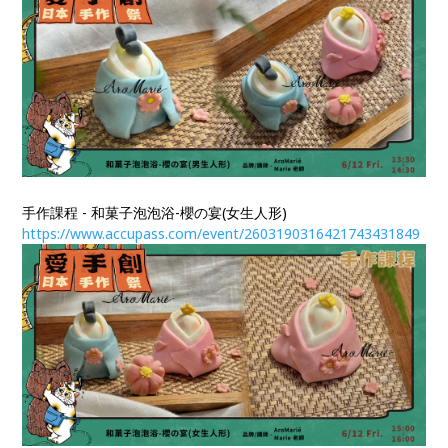
手作課程 - 和菓子泡泡浴-櫻の宴(女生人形)
https://www.accupass.com/event/2603190316421743431849​​​​​​​