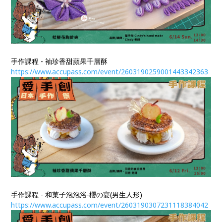
手作課程 - 袖珍香甜蘋果千層酥
https://www.accupass.com/event/2603190259001443342363
手作課程 - 和菓子泡泡浴-櫻の宴(男生人形)
https://www.accupass.com/event/2603190307231118384042