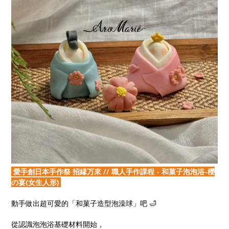
愛手創日本手作祭 招縁万來 // 職人手作課程 - 和菓子泡泡浴-櫻
の宴(女生人形)
動手做出超可愛的「和菓子造型泡澡球」吧 🛁
從認識泡泡浴基礎材料開始，