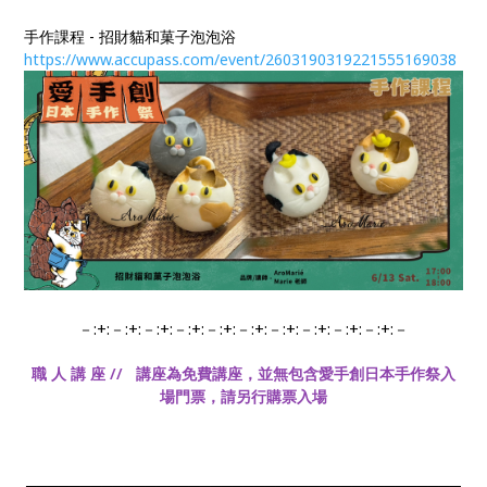
手作課程 - 招財貓和菓子泡泡浴
https://www.accupass.com/event/2603190319221555169038​​​​​​​
－:+:－:+:－:+:－:+:－:+:－:+:－:+:－:+:－:+:－:+:－
職 人 講 座 //
講座為免費講座，並無包含愛手創日本手作祭入
場門票，請另行購票入場
────────────────────────────────────────