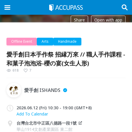
Share
Open with app
Offline Event
Arts
Handmade
愛手創日本手作祭 招縁万來 // 職人手作課程 -
和菓子泡泡浴-櫻の宴(女生人形)
618
7
愛手創 ISHANDS
2026.06.12 (Fri) 10:30 - 19:00 (GMT+8)
Add To Calendar
台灣台北市中正區八德路一段1號
華山1914文創產業園區 東二館