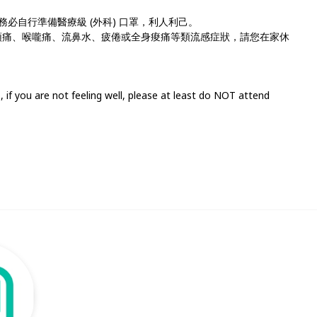
務必自行準備醫療級 (外科) 口罩，利人利己。
咳嗽、頭痛、喉嚨痛、流鼻水、疲倦或全身痠痛等類流感症狀，請您在家休
, if you are not feeling well, please at least do NOT attend