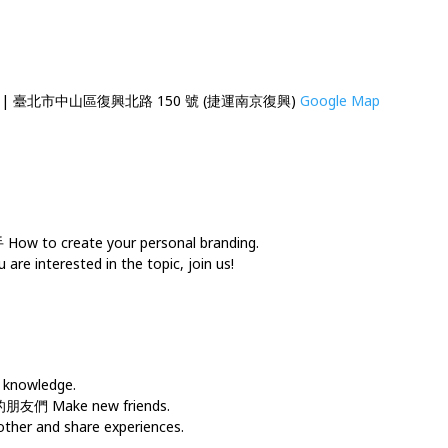
英 911 | 臺北市中山區復興北路 150 號 (捷運南京復興)
Google Map
reate your personal branding.
nterested in the topic, join us!
nowledge.
Make new friends.
r and share experiences.