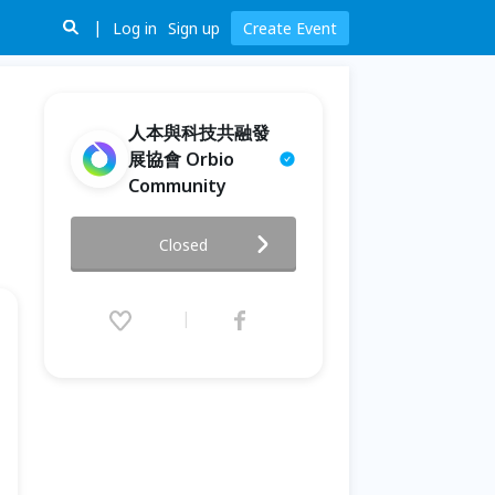
Log in
Sign up
Create Event
人本與科技共融發
展協會 Orbio
Community
[人物開講 | Voice Matters] 從
Closed
挑戰到成長：iThome 鐵人賽
30 天完賽攻略
2026.05.09 (Sat) 12:30 - 16:00
(GMT+8)