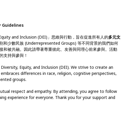
 Guidelines
uity and Inclusion (DEI)」思維與行動，旨在促進所有人的
多元文
族 (Underrepresented Groups) 等不同背景的我們如何
接和被共融。因此請帶著尊重彼此、友善與同理心前來參與。活動
的支持與參與！
Diversity, Equity, and Inclusion (DEI). We strive to create an
mbraces differences in race, religion, cognitive perspectives,
esented groups.
 mutual respect and empathy. By attending, you agree to follow
ng experience for everyone. Thank you for your support and