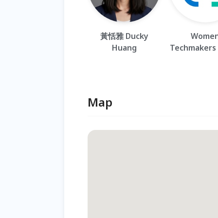
黃恬雅 Ducky
Wome
Huang
Techmakers 
Map