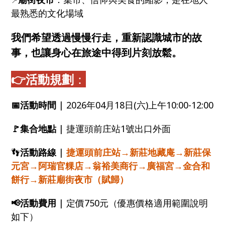
📍
最熟悉的文化場域
我們希望透過慢慢行走，重新認識城市的故
事，也讓身心在旅途中得到片刻放鬆。
👉活動規劃
：
📅活動時間
|
2026年04月18日(六)上午10:00-12:00
🚩集合地點
|
捷運頭前庄站1號出口外面
👣
活動路線
|
捷運頭前庄站→新莊地藏庵→新莊保
元宮→阿瑞官粿店→翁裕美商行→廣福宮→金合和
餅行→新莊廟街夜市（賦歸）
📢活動費用
|
定價750元（優惠價格適用範圍說明
如下）