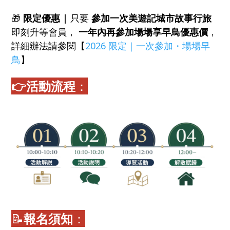
🎁
限定優惠 |
只要
參加一次美遊記城市故事行旅
即刻升等會員，
一年內再參加場場享早鳥優惠價
，
詳細辦法請參閱【
2026 限定｜一次參加・場場早
鳥
】
👉活動流程
：
📝
報名須知
：