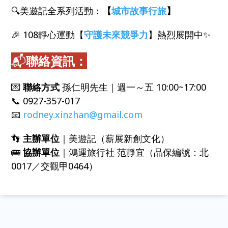
🔍美遊記全系列活動：
【
城市故事行旅
】
🎉 108靜心運動【
守護未來競爭力
】熱烈展開中✨
📬
聯絡資訊：
💌
聯絡方式
孫仁明先生｜週一～五 10:00~17:00
📞 0927-357-017
📧
rodney.xinzhan@gmail.com
👣
主辦單位
｜美遊記（薪展新創文化）
🚌
協辦單位
｜鴻運旅行社 范靜宜（品保編號：北
0017／交觀甲0464）