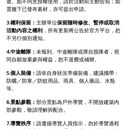
途。如不同意授權使用，請於活動前主動告知；如
需撤下已發布素材，亦可提出申請。
3.權利保留：
主辦單位
保留隨時修改、暫停或取消
活動內容之權利
，所有更新將公告於官方平台，恕
不另行個別通知。
4.中途離隊：
未報到、中途離隊或擅自脫隊者，視
同自願放棄參與權益，恕不退費或補辦。
5.個人裝備：
請依自身狀況準備裝備，建議攜帶：
防曬／防寒／防蚊用品、雨具、個人藥品、水瓶
等。
6.景點參觀：
部分景點為戶外導覽，不開放建築內
部參觀，敬請理解與配合。
7.導覽秩序：
請遵循導覽人員指示，勿於導覽過程