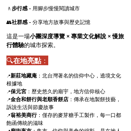
🚶
步行感 -
用腳步慢慢閱讀城市
👥
社群感 -
分享地方故事與歷史記憶
這是一場
小團深度導覽 × 專業文化解說 × 慢旅
行體驗
的城市探索。
🔍
在地亮點
：
新莊地藏庵
：北台灣著名的信仰中心，遶境文化
📍
根據地
保元宮
：歷史悠久的廟宇，地方信仰核心
📍
金合和餅行與老順香餅店
：傳承在地製餅技藝，
📍
訴說生活與節慶故事
翁裕美商行
：僅存的麥芽糖手工製作，每一口都
📍
飽函傳統的滋味
廟街夜市
：集市、信仰與美食的縮影，是在地人