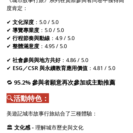
度肯定：
✔
文化深度
：5.0 / 5.0
✔
導覽專業度
：5.0 / 5.0
✔
行程節奏與動線
：4.9 / 5.0
✔
整體滿意度
：4.95 / 5.0
✔
社會參與與地方共好
：4.86 / 5.0
✔
ESG／CSR 與永續教育應用價值
：4.81 / 5.0
🔁
95.2% 參與者願意再次參加或主動推薦
🔍
活動特色：
美遊記城市故事行旅結合了三種體驗：
🏛
文化感 -
理解城市歷史與文化