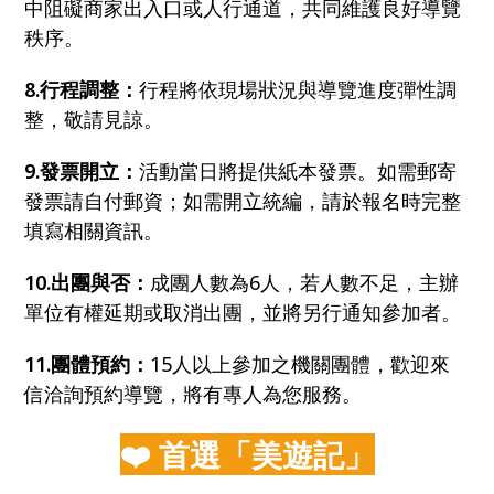
中阻礙商家出入口或人行通道，共同維護良好導覽
秩序。
8.行程調整：
行程將依現場狀況與導覽進度彈性調
整，敬請見諒。
9.發票開立：
活動當日將提供紙本發票。如需郵寄
發票請自付郵資；如需開立統編，請於報名時完整
填寫相關資訊。
10.出團與否：
成團人數為6人，若人數不足，主辦
單位有權延期或取消出團，並將另行通知參加者。
11.團體預約：
15人以上參加之機關團體，歡迎來
信洽詢預約導覽，將有專人為您服務。
❤️ 首選「美遊記」