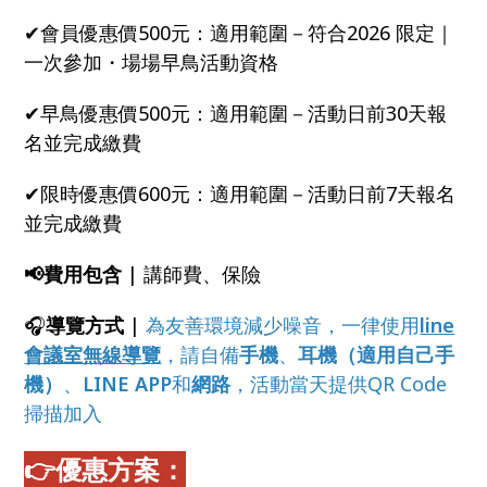
✔會員優惠價500元：適用範圍－符合2026 限定｜
一次參加・場場早鳥活動資格
✔早鳥優惠價500元：適用範圍－活動日前30天報
名並完成繳費
✔限時優惠價600元：適用範圍－活動日前7天報名
並完成繳費
📢費用包含
|
講師費、保險
🎧
導覽方式
|
為友善環境減少噪音，一律使用
line
會議室無線導覽
，請自備
手機
、
耳機（適用自己手
機）
、
LINE APP
和
網路
，活動當天提供QR Code
掃描加入
👉優惠方案：