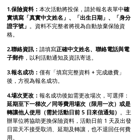
1.保險資料：
本次活動將投保，請於報名表單中
確
實填寫「真實中文姓名」、「出生日期」、「身分
證字號」
。資料不完整者將視為自動放棄保險資
格。
2.聯絡資訊：
請填寫
正確中文姓名、聯絡電話與電
子郵件
，以利活動通知及資訊寄送。
3.報名成功：
僅有「填寫完整資料 + 完成繳費」
後，方視為報名成功。
4.場次更改：
報名成功後如需更改場次，可選擇：
延期至下一梯次／同等費用場次（限用一次）或是
轉讓他人使用（需於活動日前 5 日來信通知）
。主
辦單位將協助更換保險資料，活動日前 1 天及出發
日當天不接受取消、延期及轉讓，也不退回任何費
用。