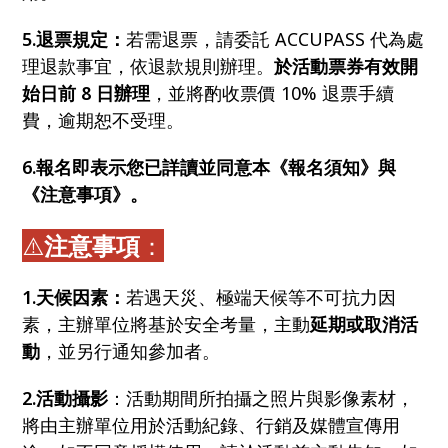
5.退票規定：
若需退票，請委託 ACCUPASS 代為處
理退款事宜，依退款規則辦理。
於活動票券有效開
始日前 8 日辦理
，並將酌收票價 10% 退票手續
費，逾期恕不受理。
6.報名即表示您已詳讀並同意本《報名須知》與
《注意事項》。
⚠️
注意事項
：
1.天候因素：
若遇天災、極端天候等不可抗力因
素，主辦單位將基於安全考量，主動
延期或取消活
動
，並另行通知參加者。
2.活動攝影
：活動期間所拍攝之照片與影像素材，
將由主辦單位用於活動紀錄、行銷及媒體宣傳用