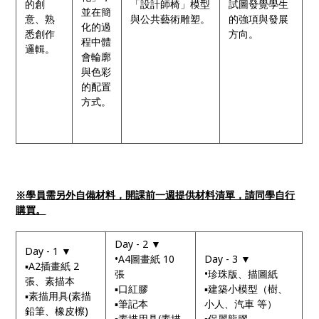
的創
「設計師椅」模型
試圖發覺學生
並在簡
意、熟
與公共藝術雕塑。
的強項與發展
化的過
悉創作
方向。
程中體
邏輯。
會輪廓
與色彩
的配置
方式。
※學員需另外自備材料，開課前一週提供材料清單，請同學自行
購買。
Day - 2 ▼
Day - 1 ▼
•A4圖畫紙 10
Day - 3 ▼
▪A2插畫紙 2
張
•珍珠版、描圖紙
張、素描本
▪口紅膠
▪建築小模型（樹、
▪素描用具(素描
▪筆記本
小人、汽車 等）
鉛筆、橡皮檫)
▪素描用具(素描
▪保麗龍膠