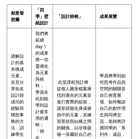
「四
創意發
季」壁
「設計師椅」
成果展覽
想圖
紙設計
我們將
延續
day 1
的成果
講解設
將一切
計的基
靈感化
本構成
為元素
元素，
學員將學到如
與材
並且分
此堂課程預計將
何思考作品與
料；
享知名
從個人圖形檔案庫
空間的關聯並
學員在
設計師
找到適合的元素並
自己佈置展
此刻能
成功的
進行實際的組裝，
場、如何暢談
學到設
經驗與
讓形狀能化身成傢
自己的創作理
計最常
聯想事
俱中的元素，並練
念與同儕交
用的邏
務的方
習形狀與結構之間
流，老師將評
輯：
法，訓
的關係，以珍珠版
價同學的「系
「簡
練學生
做一張屬於自己的
列作」成品，
化」，