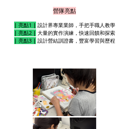
營隊亮點
| 亮點1 |
設計界專業業師，手把手職人教學
| 亮點2 |
大量的實作演練，快速回饋和探索
| 亮點3 |
設計營結訓證書，豐富學習與歷程