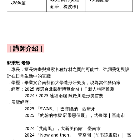
▪彩色筆
鉛筆、橡皮檫)
｜講師介紹｜
郭秉恩 老師
．專長：擅長繪畫與探索各種媒材之間的可能性、強調藝術與設
計在日常生活中的實踐
．學歷：畢業於台南藝術大學造形研究所，現為當代藝術家
．經歷：2025 獲選台北藝術博覽會ＭＩＴ新人特區推薦
2024 / 2023 連續兩屆 陳啟川造形獎首獎
．展覽經歷：
2025 「SWAB」| 巴賽隆納，西班牙
2025 「約翰的檸檬 郭秉恩個展」，弎畫廊 | 臺南市
2024「共南風」，大新美術館 | 臺南市
2024 「Now and then」一菅空間（前弔詭畫廊）| 高