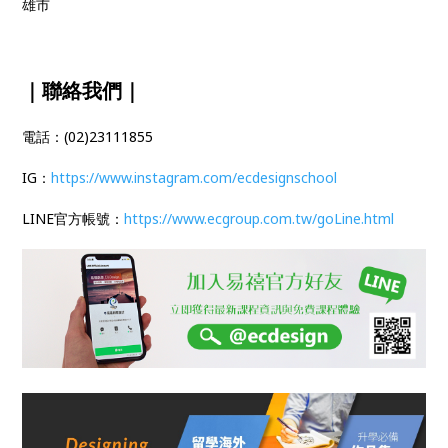
雄市
｜聯絡我們｜
電話：(02)23111855
IG：
https://www.instagram.com/ecdesignschool
LINE官方帳號：
https://www.ecgroup.com.tw/goLine.html