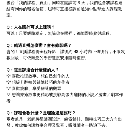
後台「我的課程」頁面，同時在開課前 3 天，我們也會將課程連
結寄到你的報名信箱，屆時可直接從課前通知中點擊進入課程教
室。
Q：人在國外可以上課嗎？
可以！只要網路穩定，無論你在哪裡，都能即時參與課程。
Q：錯過直播怎麼辦？會有錄影嗎？
會的！直播課程將全程錄影，課後約 48 小時內上傳後台，不限次
數回放，可依照您的學習進度安排隨時複習。
Q：這堂課適合什麼樣的人？
💡 喜歡推理故事、想自己創作的人
💡 想提升翻轉與鋪陳技巧的創作者
💡 喜歡燒腦、享受解謎的觀眾
💡 想讓療癒故事更精彩或挑戰高張力翻轉的小說／漫畫／劇本作
者
Q：課程會教什麼？是理論還是技巧？
兩者兼具！老師將從謎團設計、線索鋪排、翻轉技巧三大方向出
發，教你如何讓故事合理又驚喜，吸引讀者一路追下去。