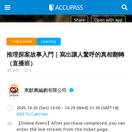
Share
Open with app
Online Event
Learning
推理探案故事入門｜寫出讓人驚呼的真相翻轉
（直播班）
245
8
東默農編劇有限公司
2025.10.25 (Sat) 14:00 - 10.29 (Wed) 21:30 (GMT+8)
Add To Calendar
【Online Event】After purchase completed, you can
enter the live stream from the ticket page.