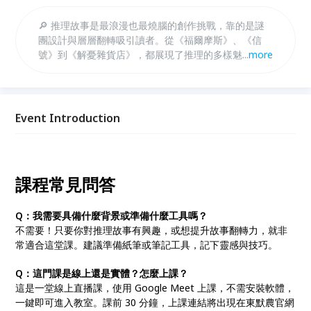
🔎 推理故事是最浪漫也最燒腦的創作挑戰，靠的是謎
團設計與層層翻轉吸引讀者。從《福爾摩斯》、《信
號》到《解憂雜貨店》，都展現了推理的多樣魅力。本
...
more
堂課將帶你掌握三大核心：設計謎團與多版本真相、鋪
陳線索的技巧、將推理融入不同類型。從靈感發想到真
相翻轉，你將學會寫出合理又驚喜的故事。無論你創作
的是影視劇本、小說，還是漫畫，這堂課都是學習推理
Event Introduction
翻轉的最佳起點！
課程常見問答
Q：我需要具備什麼背景或準備什麼工具嗎？
不需要！只要你對推理故事有興趣，或想提升故事翻轉力，就非
常適合這堂課。建議準備紙筆或筆記工具，記下靈感與技巧。
Q：這門課是線上還是實體？怎麼上課？
這是一堂線上直播課，使用 Google Meet 上課，不需安裝軟體，
一鍵即可進入教室。課前 30 分鐘，上課連結將出現在東默農官網