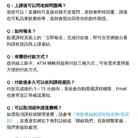
Q：上課後可以問老師問題嗎？
當然可以！直播時可直接在聊天室發問，老師會即時回覆。課後
也可私訊東默農粉專，老師會親自回答你的創作困惑。
Q：如何報名？
點選課程頁面上的「立即報名」完成付款後，即可在官網後台看
到課程資訊與上課連結。
Q：有哪些付款方式？
提供線上刷卡、ATM 轉帳與超商付款三種方式，可依需求選擇最
方便的付款方式。
Q：付款後多久可以收到課程資訊？
付款完成後約 5～15 分鐘內，系統會自動開通課程權限，Email
也會寄送訂單確認通知。
Q：可以取消或申請退費嗎？
如需取消課程或辦理退費，請參考
《東默農編劇課程報名轉/退規
則》
，並透過官網右下角對話框或「聯絡我們」頁面聯繫客服，
我們會協助處理。