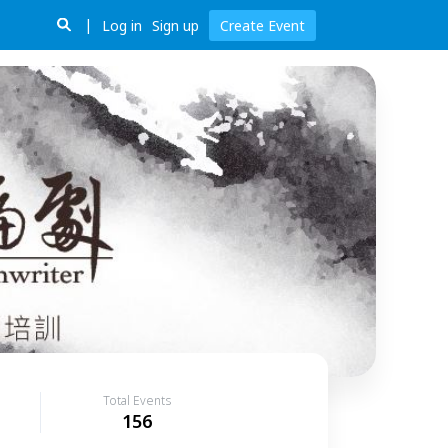
Log in
Sign up
Create Event
Total Events
156