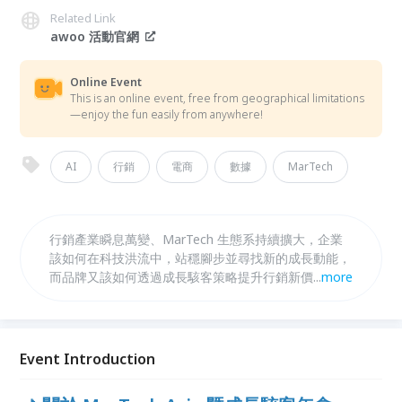
Related Link
awoo 活動官網
Online Event
This is an online event, free from geographical limitations
—enjoy the fun easily from anywhere!
AI
行銷
電商
數據
MarTech
行銷產業瞬息萬變、MarTech 生態系持續擴大，企業
該如何在科技洪流中，站穩腳步並尋找新的成長動能，
而品牌又該如何透過成長駭客策略提升行銷新價值？
...
more
本屆年會將邀請到企業經營者、MarTech 專家顧問，
從「人機協作、數據變現、品牌創新、媒體佈局」四大
面向，分享如何善用 AI 與智慧科技，結合社群、自媒
體經營、數據分析應用、電商零售經營等創新策略，帶
Event Introduction
領企業養成最落地的 MarTech 新思維，與您一同提升
數智競爭力、迎接行銷超未來！