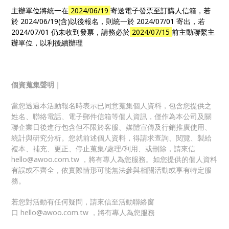
主辦單位將統一在
2024/06/19
寄送電子發票至訂購人信箱，若
於 2024/06/19(含)以後報名，則統一於 2024/07/01 寄出，若
2024/07/01 仍未收到發票，請務必於
2024/07/15
前主動聯繫主
辦單位，以利後續辦理
個資蒐集聲明｜
當您透過本活動報名時表示已同意蒐集個人資料，包含您提供之
姓名、聯絡電話、電子郵件信箱等個人資訊，僅作為本公司及關
聯企業日後進行包含但不限於客服、媒體宣傳及行銷推廣使用、
統計與研究分析。您就前述個人資料，得請求查詢、閱覽、製給
複本、補充、更正、停止蒐集/處理/利用、或刪除，請來信
hello@awoo.com.tw ，將有專人為您服務。如您提供的個人資料
有誤或不齊全，依實際情形可能無法參與相關活動或享有特定服
務。
若您對活動有任何疑問，請來信至活動聯絡窗
口
hello@awoo.com.tw
，將有專人為您服務