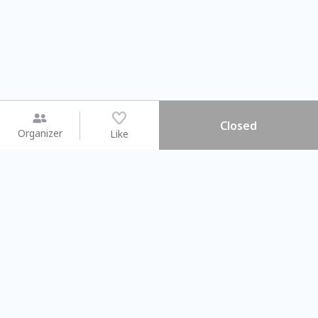
Closed
Organizer
Like
You may like
2026.08.15 (Sat) - 08.22 (Sat)
2026.08.15 (Sat) - 0