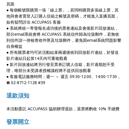
頁面
● 每個帳號限購買一張「線上票」，若同時購買多張線上票，其
他與會者需登入訂購人信箱之帳號及密碼，才能進入直播頁面，
如有疑問詳洽 ACCUPASS 客服
● 系統將統一寄發報名成功後的票卷連結及會後影片回放連結，
部分email系統會將 ACCUPASS 系統信件歸為垃圾郵件，若無收
到信件請一併檢查收件匣及垃圾郵件，避免因email系統問題影響
自身權益
● 所有購票者均可於活動結束兩週後收到回放影片連結，於發送
影片連結日起算14天內可重複觀看
● 影片回放連結將另行發至票券訂購人信箱，影片過期恕不受
理，唯部分未受講者授權議程將不提供回放觀看
● 客服電話服務時間：週一 ～ 週五 09:30-12:00、14:00-17:30，
☎️ 02-8712-1128 #39
退款須知
本活動委託 ACCUPASS 協助辦理退款，退票將酌收 10% 手續費
發票開立