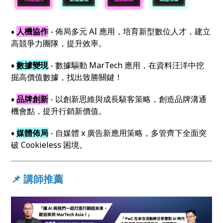
人機協作
- 佈局多元 AI 應用，培育新型數位人才，建立
♦︎
高競爭力團隊，提升效率。
數據變現
- 數據驅動 MarTech 應用，在資料汪洋中挖
♦︎
掘高價值數據，找出致勝關鍵！
品牌創新
- 以創新思維與成長駭客策略，創造品牌溝通
♦︎
機會點，提升行銷新價值。
媒體佈局
- 自媒體 x 廣告新應用策略，多管齊下全面突
♦︎
破 Cookieless 困境。
📌 講師推薦