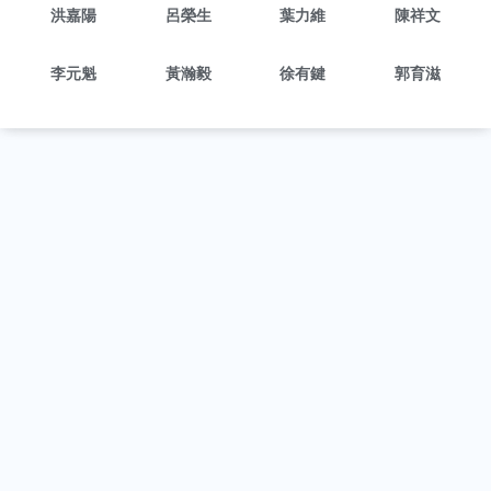
洪嘉陽
呂榮生
葉力維
陳祥文
李元魁
黃瀚毅
徐有鍵
郭育滋