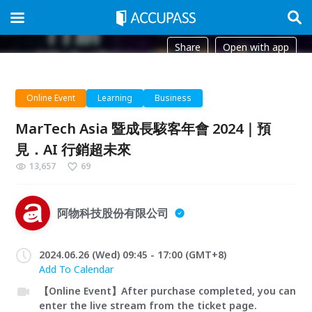
Share
Open with app
Online Event
Learning
Business
MarTech Asia 暨成長駭客年會 2024｜預
見．AI 行銷超未來
13,657
69
阿物科技股份有限公司
2024.06.26 (Wed) 09:45 - 17:00 (GMT+8)
Add To Calendar
【Online Event】After purchase completed, you can
enter the live stream from the ticket page.