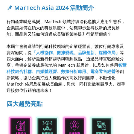
📌 MarTech Asia 2024 活動簡介
行銷產業瞬息萬變、MarTech 領域持續進化也擴大應用生態系，
企業該如何在碩大的科技洪流中，站穩腳步並尋找新的成長動
能，而品牌又該如何透過成長駭客策略提升行銷新價值？
本屆年會將邀請到行銷科技領域的企業經營者、數位行銷專家及
資深顧問，從
「人機協作、數據變現、品牌創新、媒體佈局」
等
四大面向，解析最新行銷趨勢與獨到觀點，透過品牌實戰經驗分
享，帶領企業養成最落地的 MarTech 新思維，以及如何善用
智慧
科技結合社群、自媒體經營、數據分析應用、電商零售經營
等創
新策略，協助企業打造人機協作的高效行銷團隊，不斷優化
MarTech 佈局及拓展成長曲線，與您一同打造數智競爭力、攜手
迎接數位行銷的超未來！
四大趨勢亮點