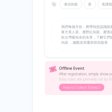
凍頂烏龍
茶
茶課
我們每個月份，將帶領您認識經
東方美人茶、鹿野紅烏龍、蜜香
款台灣最知名的名茶，了解它們
內容 ．鐵觀音與重烘焙烏龍茶
Offline Event
After registration, simply show 
Entry rules are primarily set by t
How to Collect Tickets?