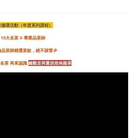
月循環活動（年度系列課程）
10大名茶 X 專業品茶師
驗品茶師精選茶款，絕不踩雷
🎉
名茶 再來認識
鐵觀音與重烘焙烏龍茶