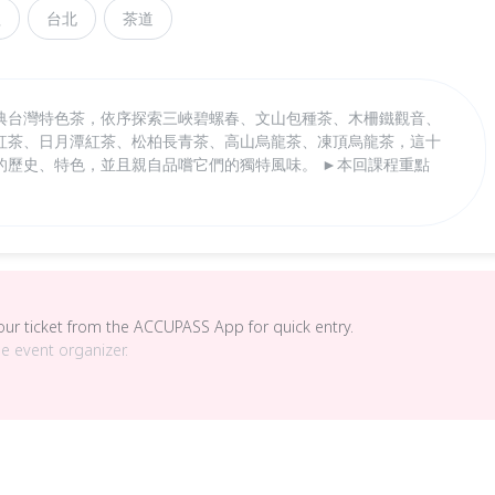
程
台北
茶道
典台灣特色茶，依序探索三峽碧螺春、文山包種茶、木柵鐵觀音、
紅茶、日月潭紅茶、松柏長青茶、高山烏龍茶、凍頂烏龍茶，這十
的歷史、特色，並且親自品嚐它們的獨特風味。 ►本回課程重點
your ticket from the ACCUPASS App for quick entry.
he event organizer.