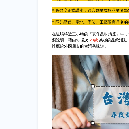
* 高強度正式講座，適合創業或飲品業者學
* 區分品種、產地、季節、工藝跟商品名的
在這場將近三小時的『實作品味講座』中，
類說明；藉由每場次
20款
茶樣的品飲活動
推薦給外國朋友的台灣茶味道。