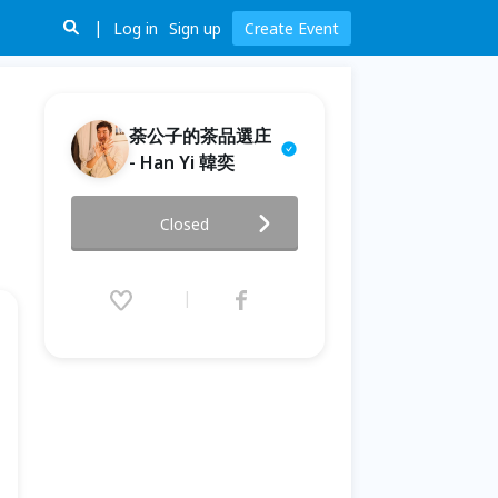
Log in
Sign up
Create Event
荼公子的茶品選庄
- Han Yi 韓奕
【台灣名茶評鑑課】十大名茶專
Closed
班｜鐵觀音與重烘焙烏龍茶解析
（實作基礎階班）
2024.12.15 (Sun) 14:30 - 17:30
(GMT+8)