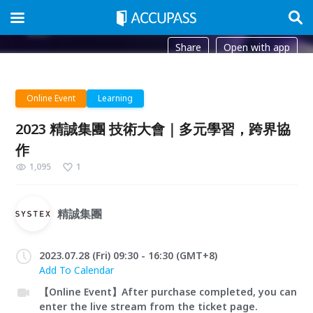
Share
Open with app
Online Event
Learning
2023 精誠集團 技術大會｜多元學習，跨界協
作
1,095
1
精誠集團
2023.07.28 (Fri) 09:30 - 16:30 (GMT+8)
Add To Calendar
【Online Event】After purchase completed, you can
enter the live stream from the ticket page.