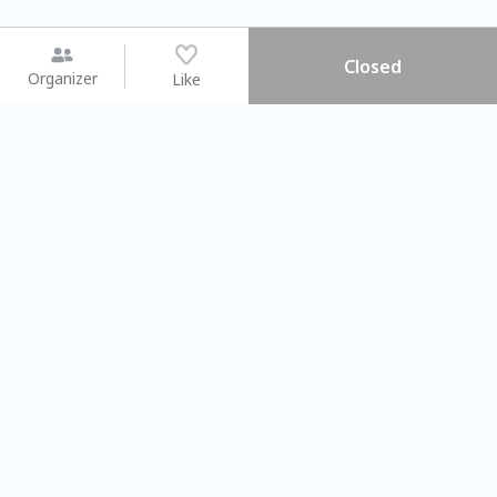
Closed
Organizer
Like
You may like
2026.08.15 (Sat) - 08.22 (Sat)
2026.08.15 (Sat) - 08
【親子手作體驗】哈東派對！
「共織宇宙」
比哈皮、東窩蕊
共織宇宙】 七
Taipei City
New Taipei Ci
#
歡迎新手
779
6
#
植物生態瓶