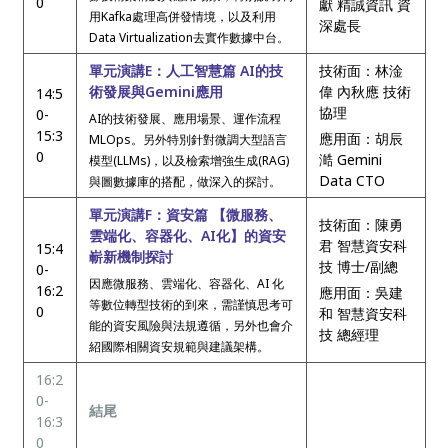
0
獻 精誠資訊 資
用Kafka處理高併發情境，以及利用
深處長
Data Virtualization去實作數據中台。
單元演講E：人工智慧篇 AI的技
技術面：林淦
術發展與Gemini應用
偉 內秋應 技術
14:5
協理
0-
AI的技術發展、應用場景、運作流程
15:3
應用面：胡辰
MLOps。另外特別針對微調大型語言
0
澔 Gemini
模型(LLMs)，以及檢索增強生成(RAG)
Data CTO
與圖數據庫的搭配，做深入的探討。
單元演講F：資安篇 【微服務、
技術面：陳勇
雲端化、容器化、AI化】的資安
君 智慧資安科
15:4
嶄新機制探討
技 博士/副總
0-
因應微服務、雲端化、容器化、AI 化
16:2
應用面：吳建
等數位轉型技術的到來，需謹慎思考可
0
和 智慧資安科
能的資安風險與法規遵循，另外也會介
技 總經理
紹國際相關資安規範與建議架構。
16:2
0-
結尾
16:3
0