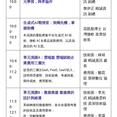
10:0
元學習，跨界協作
訊 副總
0
詹伊正 精誠資
訊 副總
生成式AI戰情室：洞燭先機，掌
10:0
握契機
花凱龍博士 台
0-
灣微軟 首席技
本演講的重點將集中在生成式 AI 技
10:3
術長
術、微軟 AI 全產品規劃應用、以及負
0
責任的 AI 主題。
技術面：林靖
單元演講A：雲端篇 雲端賦能企
崴 精誠資訊 處
10:4
業應用三層次
長
0-
從雲的三層次IaaS, PaaS, SaaS切入，
11:2
應用面：鄒昆
說明用雲優勢、技術架構、考慮因素、
0
廷 朋昶數位 協
。
期待成效、應用案例
理
單元演講B：微服務篇 微服務的
技術面：李光
設計與維運
武 精誠微雲科
11:3
技 資深技術協
系統轉換到微服務時，各生命週期考量
0-
理
的技術及其應用實例：
12:1
應用面：李環
前：拆解微服務。