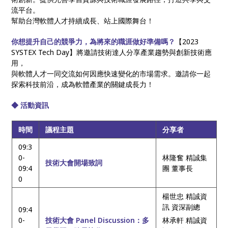
流平台。
幫助台灣軟體人才持續成長、站上國際舞台！
你想提升自己的競爭力，為將來的職涯做好準備嗎？
【2023
SYSTEX Tech Day】將邀請技術達人分享產業趨勢與創新技術應
用，
與軟體人才一同交流如何因應快速變化的市場需求。邀請你一起
探索科技前沿，成為軟體產業的關鍵成長力！
◆ 活動資訊
時間
議程主題
分享者
09:3
0-
林隆奮 精誠集
技術大會開場致詞
09:4
團 董事長
0
楊世忠 精誠資
訊 資深副總
09:4
0-
技術大會 Panel Discussion：多
林承軒 精誠資