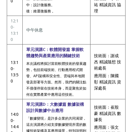
0
祐 精誠資訊 協
中：設計微服務。
理
後：維運微服務 。
12:1
0-
中午休息
13:1
0
單元演講C：軟體開發篇 掌握軟
體趨勢與產業應用的關鍵技術
技術面：謝成
杰 精誠隨想 技
13:1
本次議程將探討當前軟體技術的發展趨
術處長
0-
勢，包括前端技術、行動應用程式開
13:5
應用面：陳國
發、API架構和安全性、雲端與本地開
0
彰 精誠資訊 資
發及部署等方面。然而，我們的關注點
深處長
不僅僅停留在技術本身，而是聚焦於如
何在實際產業中應用這些技術。
單元演講D：大數據篇 數據架構
技術面：崔殷
設計與數據中台應用
豪 精誠資訊 數
14:0
「數據變現」是許多企業的共同渴望，
據長
0-
這次演講將介紹支撐數據變現所需的數
14:4
應用面：張文
據技術架構及其應用場景，特別說明利