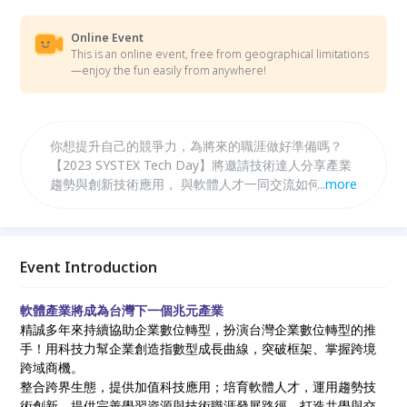
Online Event
This is an online event, free from geographical limitations
—enjoy the fun easily from anywhere!
你想提升自己的競爭力，為將來的職涯做好準備嗎？
【2023 SYSTEX Tech Day】將邀請技術達人分享產業
趨勢與創新技術應用， 與軟體人才一同交流如何因應
...
more
快速變化的市場需求。邀請你一起探索科技前沿，成為
軟體產業的關鍵成長力！
Event Introduction
軟體產業將成為台灣下一個兆元產業
精誠多年來持續協助企業數位轉型，扮演台灣企業數位轉型的推
手！用科技力幫企業創造指數型成長曲線，突破框架、掌握跨境
跨域商機。
整合跨界生態，提供加值科技應用；培育軟體人才，運用趨勢技
術創新。提供完善學習資源與技術職涯發展路徑，打造共學與交