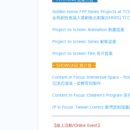
Golden Horse FPP Series Projects at TC
金馬創投會議入選劇集企劃案(SERIES) TC
Project to Screen: Animation 動畫提案
Project to Screen: Series 劇集提案
Project to Screen: Film 長片提案
─ SHOWCASE 推介會 ─
Content in Focus: Immersive Space－from
沉浸式場域－從孵育到製作
Content in Focus: Children's Pro
IP in Focus: Taiwan Comics 臺灣原
【線上活動/Online Event】