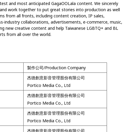
latest and most anticipated GagaOOLala content. We sincerely
e, and work together to put great stories into production as well
 from all fronts, including content creation, IP sales,
ross-industry collaborations, advertisements, e-commerce, music,
eating new creative content and help Taiwanese LGBTQ+ and BL
rts from all over the world.
製作公司/Production Company
杰德創意影音管理股份有限公司
Portico Media Co., Ltd
杰德創意影音管理股份有限公司
Portico Media Co., Ltd
杰德創意影音管理股份有限公司
Portico Media Co., Ltd
杰德創意影音管理股份有限公司