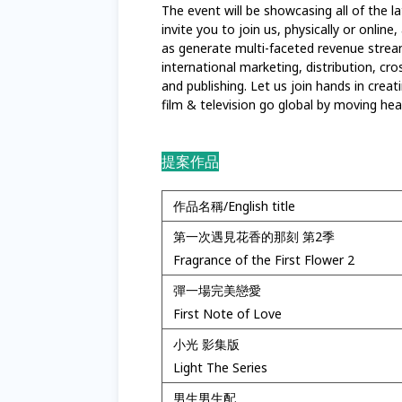
The event will be showcasing all of the 
invite you to join us, physically or onlin
as generate multi-faceted revenue streams
international marketing, distribution, c
and publishing. Let us join hands in cr
film & television go global by moving hea
提案作品
作品名稱/English title
第一次遇見花香的那刻 第2季
Fragrance of the First Flower 2
彈一場完美戀愛
First Note of Love
小光 影集版
Light The Series
男生男生配