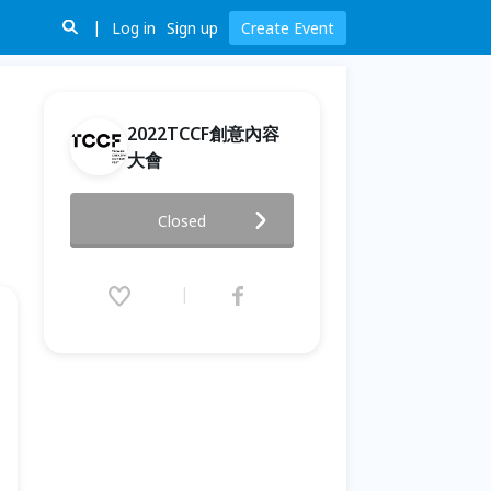
Log in
Sign up
Create Event
2022TCCF創意內容
大會
【SHOWCASE推介會】現場票
Closed
On-site：Content in Focus:
LGBTQ + BL GagaOOLala
2022.11.11 (Fri) 10:00 - 11:30
(GMT+8)