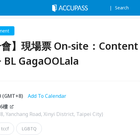
Search
ment
】現場票 On-site：Content
 + BL GagaOOLala
30 (GMT+8)
Add To Calendar
6樓
Yanchang Road, Xinyi District, Taipei City)
tccf
LGBTQ