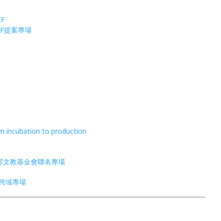
CF
CF提案專場
 incubation to production
gram 富邦文教基金會聯名專場
創漫畫跨域專場