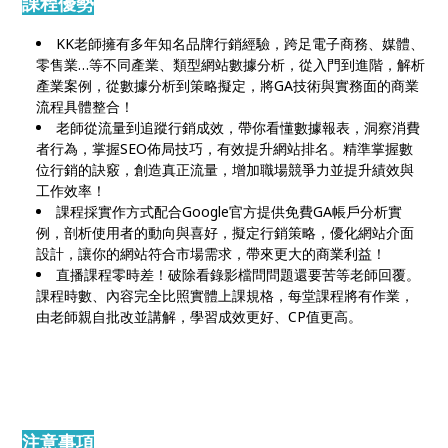
課程優勢
KK老師擁有多年知名品牌行銷經驗，跨足電子商務、媒體、
零售業…等不同產業、類型網站數據分析，從入門到進階，解析
產業案例，從數據分析到策略擬定，將GA技術與實務面的商業
流程具體整合！
老師從流量到追蹤行銷成效，帶你看懂數據報表，洞察消費
者行為，掌握SEO佈局技巧，有效提升網站排名。精準掌握數
位行銷的訣竅，創造真正流量，增加職場競爭力並提升績效與
工作效率！
課程採實作方式配合Google官方提供免費GA帳戶分析實
例，剖析使用者的動向與喜好，擬定行銷策略，優化網站介面
設計，讓你的網站符合市場需求，帶來更大的商業利益！
直播課程零時差！破除看錄影檔問問題還要苦等老師回覆。
課程時數、內容完全比照實體上課規格，每堂課程將有作業，
由老師親自批改並講解，學習成效更好、CP值更高。
注意事項