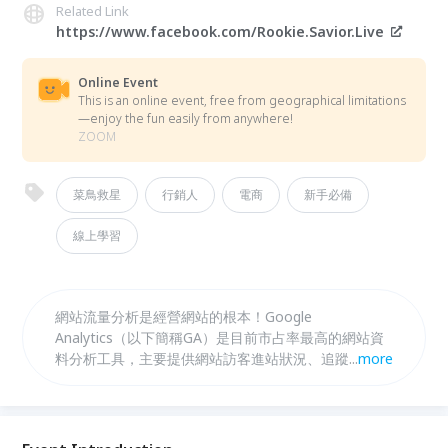
Related Link
https://www.facebook.com/Rookie.Savior.Live
Online Event
This is an online event, free from geographical limitations
—enjoy the fun easily from anywhere!
ZOOM
菜鳥救星
行銷人
電商
新手必備
線上學習
網站流量分析是經營網站的根本！Google
Analytics（以下簡稱GA）是目前市占率最高的網站資
料分析工具，主要提供網站訪客進站狀況、追蹤瀏覽量
...
more
和商品購買轉換等數據。讓使用者有效經營網站、觀察
成效，成為網站改善績效、協助企業瞭解目標受眾，提
升服務品質的重要依據。因此GA已成為跨足數位行銷
產業不可或缺的能力。