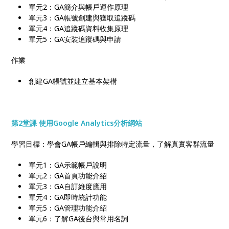
單元2：GA簡介與帳戶運作原理
單元3：GA帳號創建與獲取追蹤碼
單元4：GA追蹤碼資料收集原理
單元5：GA安裝追蹤碼與申請
作業
創建GA帳號並建立基本架構
第2堂課 使用Google Analytics分析網站
學習目標：學會GA帳戶編輯與排除特定流量，了解真實客群流量
單元1：GA示範帳戶說明
單元2：GA首頁功能介紹
單元3：GA自訂維度應用
單元4：GA即時統計功能
單元5：GA管理功能介紹
單元6：了解GA後台與常用名詞