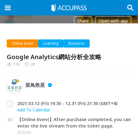
Share
Open with app
Online Event
Learning
Business
Google Analytics網站分析全攻略
776
28
菜鳥救星
2021.03.12 (Fri) 19:30 - 12.31 (Fri) 21:30 (GMT+8)
Add To Calendar
【Online Event】After purchase completed, you can
enter the live stream from the ticket page.
ZOOM