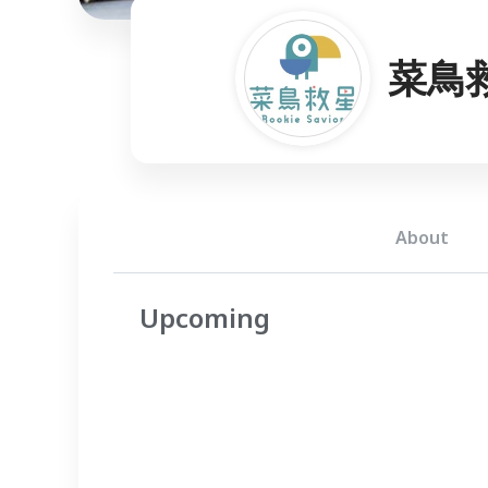
菜鳥
About
Upcoming