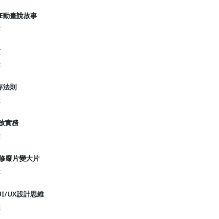
AE動畫說故事
t
技
t
存法則
t
投放實務
t
像編修廢片變大片
t
UI/UX設計思維
t