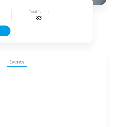
Total Events
83
Events