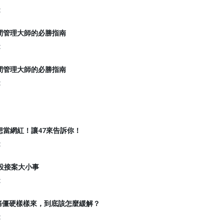
t
間管理大師的必勝指南
t
間管理大師的必勝指南
t
想當網紅！讓47來告訴你！
t
室設接案大小事
t
痛僵硬樣樣來，到底該怎麼緩解？
t