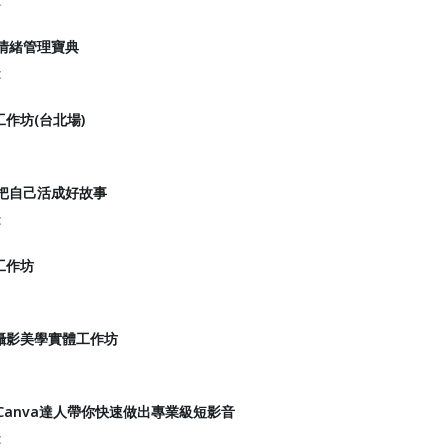
t
】情緒管理寶典
t
作坊(台北場)
】把自己活成好故事
t
工作坊
機攝影美學實體工作坊
】Canva達人帶你快速做出專業級短影音
t