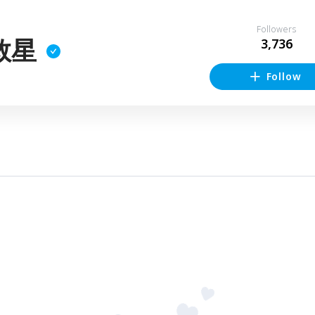
Followers
救星
3,736
Follow