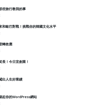
】那些旅行教我的事
t
】來和歐巴對戰！挑戰你的韓國文化水平
t
】逆轉效應
t
】笑長！今日宜創業！
t
】闖出人生好業績
t
築起你的WordPress網站
t