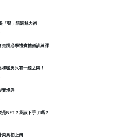
】提「聲」語調魅力術
t
會走跳必學禮賓禮儀訓練課
t
男和暖男只有一線之隔！
t
影實境秀
t
是NFT？我該下手了嗎？
t
計菜鳥初上崗