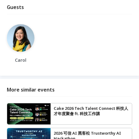
Guests
Carol
More similar events
Cake 2026 Tech Talent Connect 科技人
才年度聚會 ft. 科技工作講
2026 可信 AI 黑客松 Trustworthy AI
Hackathon