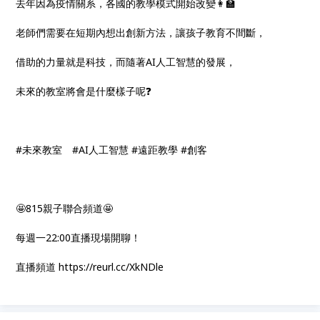
去年因為疫情關系，各國的教學模式開始改變👩‍🏫
老師們需要在短期內想出創新方法，讓孩子教育不間斷，
借助的力量就是科技，而隨著AI人工智慧的發展，
未來的教室將會是什麼樣子呢❓
#未來教室 #AI人工智慧 #遠距教學 #創客
🤩815親子聯合頻道🤩
每週一22:00直播現場開聊！
直播頻道 https://reurl.cc/XkNDle