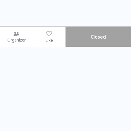
Closed
Organizer
Like
You may like
2026.08.15 (Sat) - 08.22 (Sat)
2026.08.15 (Sat) - 0
【親子手作體驗】哈東派對！
「共織宇宙」
比哈皮、東窩蕊
共織宇宙】 