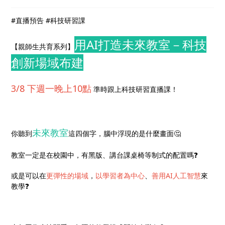
#直播預告 #科技研習課
用AI打造未來教室－科技
【親師生共育系列】
創新場域布建
3/8 下週一晚上10點
準時跟上科技研習直播課！
未來教室
你聽到
這四個字，腦中浮現的是什麼畫面🤔
教室一定是在校園中，有黑版、講台課桌椅等制式的配置嗎❓
或是可以在
更彈性的場域
，
以學習者為中心
、
善用AI人工智慧
來
教學❓