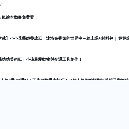
y
人氣繪本動畫免費看！
t
盆栽】小小花藝師養成班｜沐浴在香氛的世界中～線上課+材料包｜ 媽媽
t
課幼幼美術班︱小孩最愛動物與交通工具創作！
t
超人氣”模法”甜點！不失敗翻模小技巧！３款人氣甜點輕鬆打造親子歡樂
t
專為8歲以下孩子設計的親子瑜伽運動｜五堂課學會10種以上瑜珈基礎體
t
捲毛根~扭啊扭︱最適合幼兒初學者上手的毛根手作課