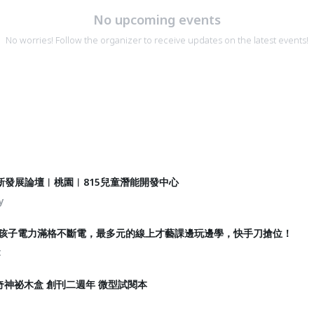
No upcoming events
No worries! Follow the organizer to receive updates on the latest events!
新發展論壇︱桃園︱815兒童潛能開發中心
y
 孩子電力滿格不斷電，最多元的線上才藝課邊玩邊學，快手刀搶位！
t
神祕木盒 創刊二週年 微型試閱本