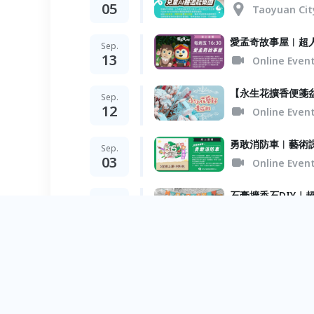
05
Taoyuan Cit
愛孟奇故事屋︱超
Sep.
13
Online Even
【永生花擴香便箋
Sep.
12
Online Even
勇敢消防車︱藝術
Sep.
03
Online Even
石膏擴香石DIY｜
Aug.
30
Online Even
故事瑜珈大冒險｜
Online Even
捲捲水母吊飾︱捲
Aug.