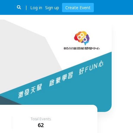
Log in
Sign up
Create Event
Total Events
62