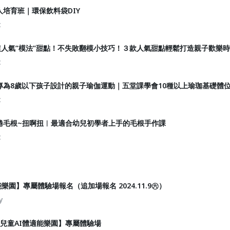
培育班｜環保飲料袋DIY
t
超人氣”模法”甜點！不失敗翻模小技巧！３款人氣甜點輕鬆打造親子歡樂
t
專為8歲以下孩子設計的親子瑜伽運動｜五堂課學會10種以上瑜珈基礎體
t
捲毛根~扭啊扭︱最適合幼兒初學者上手的毛根手作課
t
能樂園】專屬體驗場報名（追加場報名 2024.11.9㊅）
y
Kids 兒童AI體適能樂園】專屬體驗場