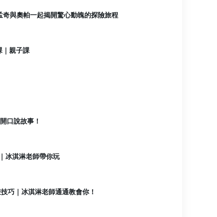
愛孟奇與奧帕一起揭開驚心動魄的探險旅程
課｜親子課
子開口說故事！
木｜冰淇淋老師帶你玩
畫技巧｜冰淇淋老師通通教會你！