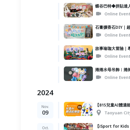
蝶谷巴特◆拼貼達人
Online Even
石膏擴香石DIY｜
Online Even
故事瑜珈大冒險｜
Online Even
捲捲水母吊飾︱捲
Online Even
2024
【815兒童AI體適
Nov.
09
Taoyuan Cit
【iSport for 
Oct.