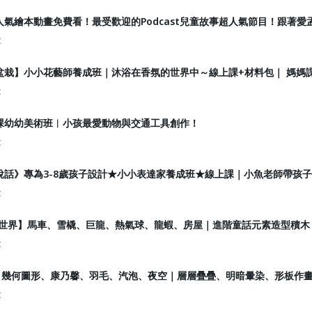
氣繪本動畫免費看！最受歡迎的Podcast兒童故事超人氣節目！跟著
t
盆栽】小小花藝師養成班｜沐浴在香氛的世界中～線上課+材料包｜ 媽媽
t
課幼幼美術班︱小孩最愛動物與交通工具創作！
t
說話》專為3-8歲孩子設計★小小表達家養成班★線上課｜小魚老師帶孩
t
童話世界】馬車、雪橇、巨龍、熱氣球、龍蝦、房屋｜進階童話元素造型積
t
課】幾何圖形、康乃馨、羽毛、汽泡、夜空｜層層疊疊、明暗暈染、形板作
t