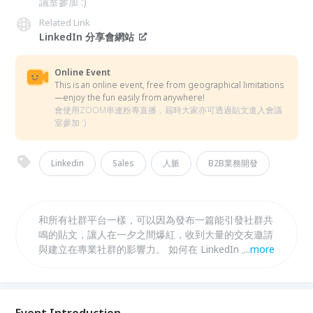
議室參加 :)
Related Link
LinkedIn 分享會網站
Online Event
This is an online event, free from geographical limitations
—enjoy the fun easily from anywhere!
會使用ZOOM串連粉專直播，屆時大家亦可透過貼文進入會議
室參加 :)
Linkedin
Sales
人脈
B2B業務開發
和所有社群平台一樣，可以因為發布一篇能引發社群共
鳴的貼文，讓人在一夕之間爆紅，收到大量的交友邀請
與建立在專業社群的影響力。 如何在 LinkedIn 上創作
...
more
一篇具有共鳴的貼文一直是大家迫切想知道的事情，而
活躍於美加兩地 LinkedIn 社群，撰寫破萬點擊貼文，
就讀英屬哥倫比亞商學院的 Madiha，將透過分析美兩
地成功的個案，告訴你如何選定客群，撰寫一篇能獲得