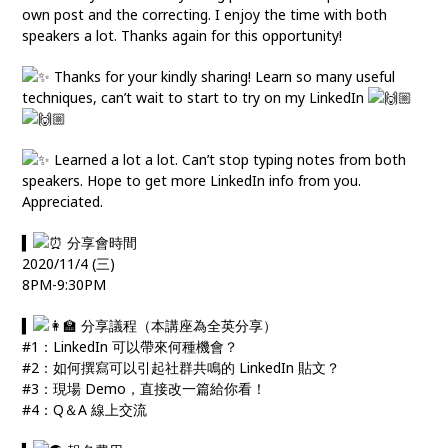
own post and the correcting. I enjoy the time with both
speakers a lot. Thanks again for this opportunity!
Thanks for your kindly sharing! Learn so many useful
techniques, can’t wait to start to try on my LinkedIn
Learned a lot a lot. Can’t stop typing notes from both
speakers. Hope to get more LinkedIn info from you.
Appreciated.
▍
分享會時間
2020/11/4 (三)
8PM-9:30PM
▍
分享議程（本講座為全英分享）
#1：LinkedIn 可以帶來何種機會？
#2：如何撰寫可以引起社群共鳴的 LinkedIn 貼文？
#3：現場 Demo，直接改一篇給你看！
#4：Q＆A 線上交流