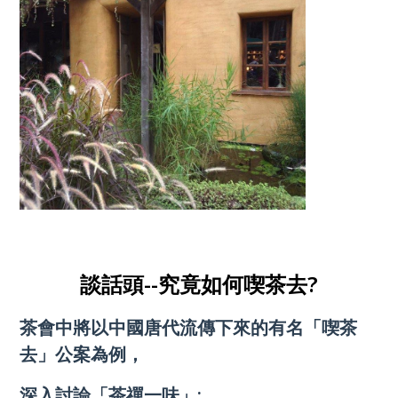
談話頭--究竟如何喫茶去?
茶會中將以中國唐代流傳下來的有名「喫茶
去」公案為例，
深入討論「茶禪一味」: