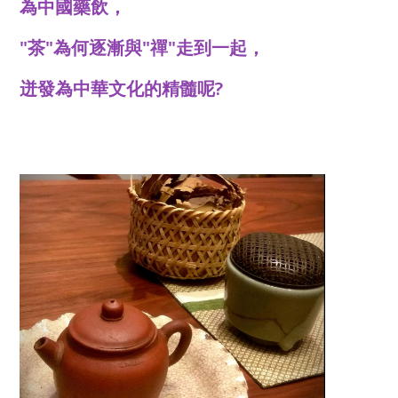
為中國藥飲，
"茶"為何逐漸與"禪"走到一起，
迸發為中華文化的精髓呢?