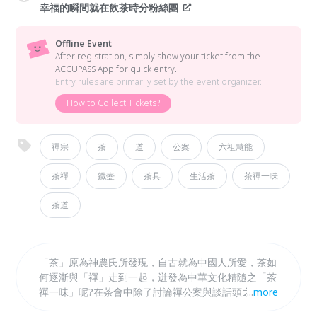
幸福的瞬間就在飲茶時分粉絲團
Offline Event
After registration, simply show your ticket from the
ACCUPASS App for quick entry.
Entry rules are primarily set by the event organizer.
How to Collect Tickets?
禪宗
茶
道
公案
六祖慧能
茶禪
鐵壺
茶具
生活茶
茶禪一味
茶道
「茶」原為神農氏所發現，自古就為中國人所愛，茶如
何逐漸與「禪」走到一起，迸發為中華文化精隨之「茶
禪一味」呢?在茶會中除了討論禪公案與談話頭之外，
...
more
活茶更融入數十年茶生活及道家思維，在新時代中賦予