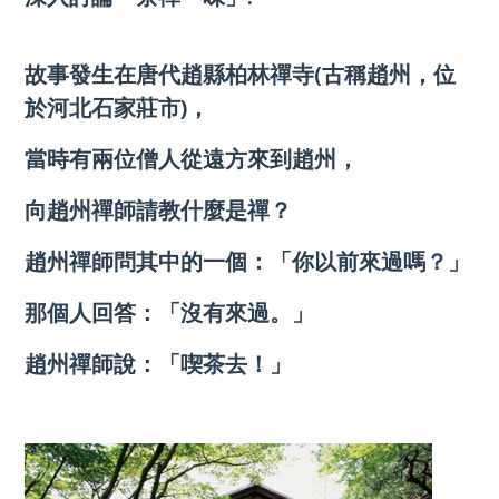
故事發生在唐代趙縣柏林禪寺(古稱趙州，位
於河北石家莊市)，
當時有兩位僧人從遠方來到趙州，
向趙州禪師請教什麼是禪？
趙州禪師問其中的一個：「你以前來過嗎？」
那個人回答：「沒有來過。」
趙州禪師說：「喫茶去！」