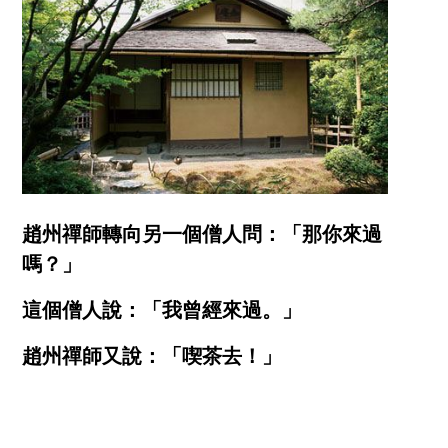
趙州禪師轉向另一個僧人問：「那你來過
嗎？」
這個僧人說：「我曾經來過。」
趙州禪師又說：「喫茶去！」