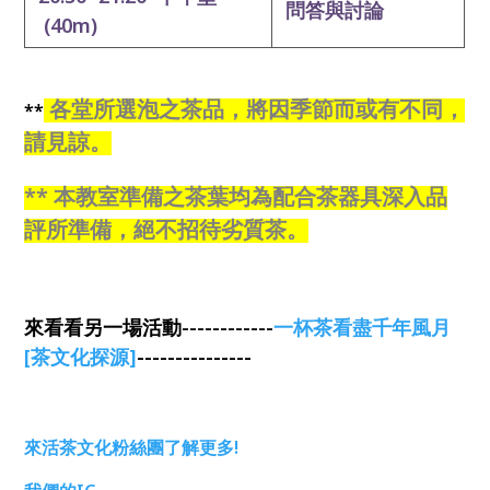
問答與討論
(40m
)
各堂所選泡之茶品，將因季節而或有不同，
**
請見諒。
**
本教室準備之茶葉均為配合茶器具深入品
評所準備，絕不招待劣質茶。
來看看另一場活動------------
一杯茶看盡千年風月
[茶文化探源]
---------------
來活茶文化粉絲團了解更多!