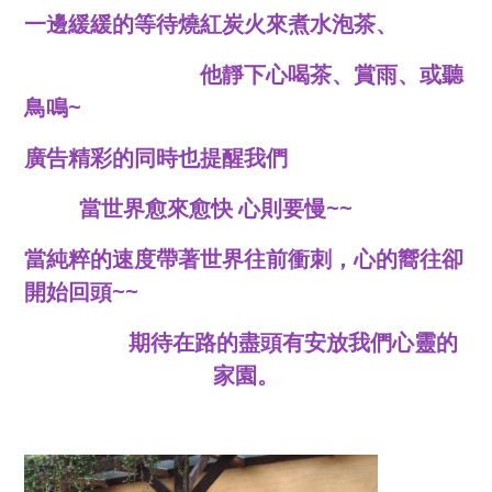
一邊緩緩的等待燒紅炭火來煮水泡茶、
他靜下心喝茶、賞雨、或聽
鳥鳴~
廣告精彩的同時也提醒我們
當世界愈來愈快 心則要慢~~
當純粹的速度帶著世界往前衝刺，心的嚮往卻
開始回頭~~
期待在路的盡頭有安放我們心靈的
家園。