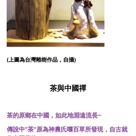
(上圖為台灣雕樹作品，自攝)
茶與中國禪
茶的原鄉在中國，如此地淵遠流長~
傳說中"茶"原為神農氏嚐百草所發現，自古就