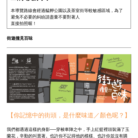
本導覽路線會經過艋舺公園以及茶室街等較敏感區域，為了
避免不必要的糾紛請盡量不要對著人
直接拍照喔！
街遊撞見百味
【你記憶中的街頭，是什麼味道／顏色呢？】
我們都遇過這樣的身影──穿梭車陣之中，手上紅籃裡頭裝滿了玉
蘭花，辛勤的叫賣著。也許你不記得他的模樣、也許你並沒有購