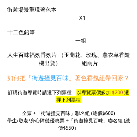
街遊場景重現著色本
X1
十二色鉛筆
一組
人生百味福氛香氛片 （玉蘭花、玫瑰、薰衣草香隨
機出貨） 一組兩片
如何把「
街遊撞見百味
」著色香氛組帶回家？
訂購街遊導覽時請選下列票種，
以導覽票價多加
$200
選
擇
下列票種
全票 +「街遊撞見百味」聯名組 (總價$600)
學生/敬老/身心障礙優惠票 +「街遊撞見百味」聯名組 (總
價$550）