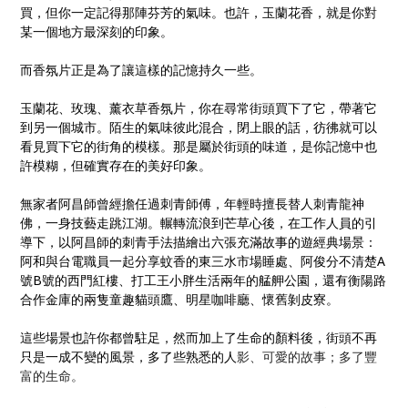
買，但你一定記得那陣芬芳的氣味。也許，玉蘭花香，就是你對
某一個地方最深刻的印象。
而香氛片正是為了讓這樣的記憶持久一些。
玉蘭花、玫瑰、薰衣草香氛片，你在尋常街頭買下了它，帶著它
到另一個城市。陌生的氣味彼此混合，閉上眼的話，彷彿就可以
看見買下它的街角的模樣。那是屬於街頭的味道，是你記憶中也
許模糊，但確實存在的美好印象。
無家者阿昌師曾經擔任過刺青師傅，年輕時擅長替人刺青龍神
佛，一身技藝走跳江湖。輾轉流浪到芒草心後，在工作人員的引
導下，以阿昌師的刺青手法描繪出六張充滿故事的遊經典場景：
阿和與台電職員一起分享蚊香的東三水市場睡處、阿俊分不清楚A
號B號的西門紅樓、打工王小胖生活兩年的艋舺公園，還有衡陽路
合作金庫的兩隻童趣貓頭鷹、明星咖啡廳、懷舊剝皮寮。
這些場景也許你都曾駐足，然而加上了生命的顏料後，街頭不再
只是一成不變的風景，多了些熟悉的人
影、可愛的故事；多了豐
富的生命。