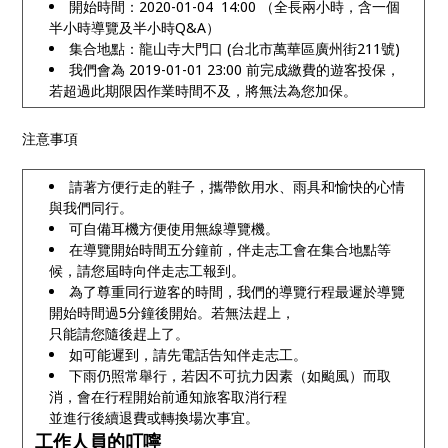
開始時間：2020-01-04 14:00 （全長兩小時，含一個
半小時導覽及半小時Q&A）
集合地點：龍山寺大門口 (台北市萬華區廣州街211號)
我們會為 2019-01-01 23:00 前完成繳費的遊客投保，
若超過此期限因作業時間不及，將無法為您加保。
注意事項
請著方便行走的鞋子，攜帶飲用水、雨具和愉快的心情
與我們同行。
可自備耳機方便使用無線導覽機。
在導覽開始時間五分鐘前，伴走志工會在集合地點等
候，請您屆時向伴走志工報到。
為了尊重同行遊客的時間，我們的導覽行程最遲於導覽
開始時間過5分鐘後開始。若無法趕上，
只能請您隨後趕上了。
如可能遲到，請先電話告知伴走志工。
下雨仍照常舉行，若因不可抗力因素（如颱風）而取
消，會在行程開始前通知旅客取消行程
並進行後續退費或轉換場次事宜。
工作人員的叮嚀