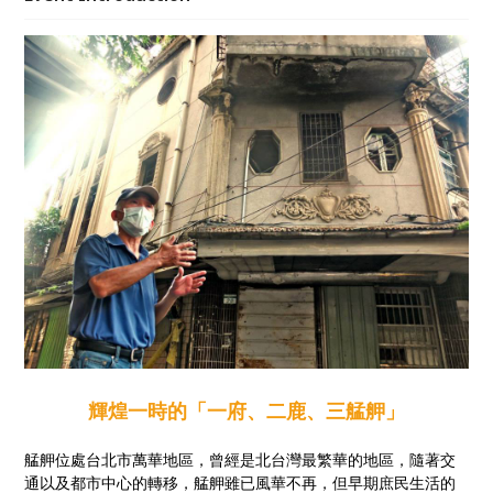
輝煌一時的「一府、二鹿、三艋舺」
艋舺位處台北市萬華地區，曾經是北台灣最繁華的地區，隨著交
通以及都市中心的轉移，艋舺雖已風華不再，但早期庶民生活的