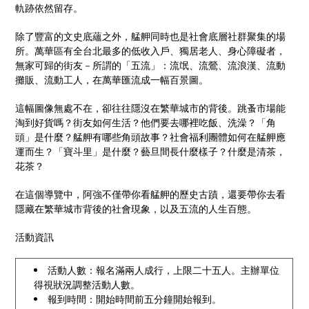
軌跡依然留存。
除了豐富的文史底蘊之外，艋舺同時也是社會底層社群聚集的場
所。萬華區有全台北最多的低收入戶、獨居老人、身心障礙者，
無家可歸的街友－所謂的「五流」：流氓、流鶯、流浪漢、流動
攤販、流動工人，在萬華匯流成一幅百景圖。
這幅圖像無處不在，卻往往隱沒在繁華城市的背後。跳蚤市場能
淘到好貨嗎？街友如何生活？他們要去哪裡吃飯、洗澡？「角
頭」是什麼？艋舺有哪些角頭故事？社會福利團體如何在艋舺應
運而生？「寶斗里」是什麼？藝旦間長什麼樣子？什麼是清茶，
花茶？
在這個導覽中，阿強不僅帶你看艋舺的歷史古蹟，還要帶你去看
隱藏在繁華城市背後的社會現象，以及五流的人生百態。
活動資訊
活動人數：報名滿兩人成行，上限二十五人。主辦單位
得視狀況調整活動人數。
報到時間：開始時間前五分鐘開始報到。