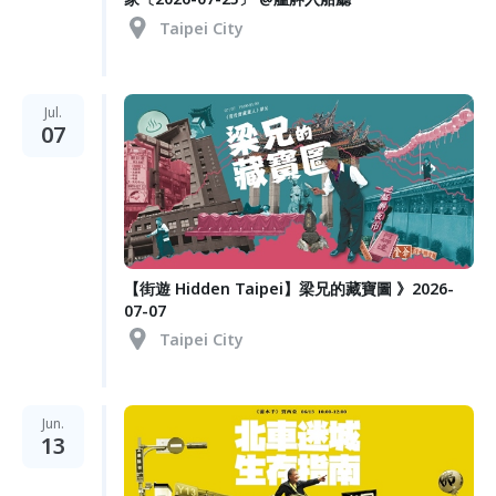
Taipei City
Jul.
07
【街遊 Hidden Taipei】梁兄的藏寶圖 》2026-
07-07
Taipei City
Jun.
13