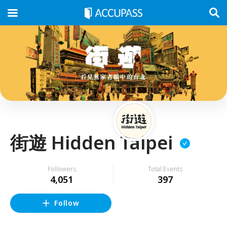
街遊 Hidden Taipei
Followers
Total Events
4,051
397
Follow