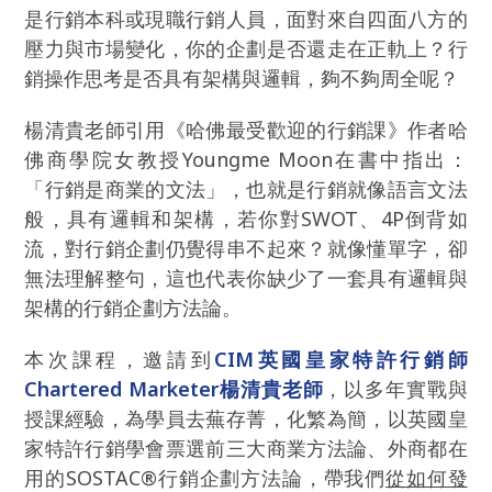
是行銷本科或現職行銷人員，面對來自四面八方的
壓力與市場變化，你的企劃是否還走在正軌上？行
銷操作思考是否具有架構與邏輯，夠不夠周全呢？
楊清貴老師引用《哈佛最受歡迎的行銷課》作者哈
佛商學院女教授Youngme Moon在書中指出：
「行銷是商業的文法」，也就是行銷就像語言文法
般，具有邏輯和架構，若你對SWOT、4P倒背如
流，對行銷企劃仍覺得串不起來？就像懂單字，卻
無法理解整句，這也代表你缺少了一套具有邏輯與
架構的行銷企劃方法論。
本次課程，邀請到
CIM英國皇家特許行銷師
Chartered Marketer楊清貴老師
，以多年實戰與
授課經驗，為學員去蕪存菁，化繁為簡，以英國皇
家特許行銷學會票選前三大商業方法論、外商都在
用的SOSTAC®行銷企劃方法論，帶我們
從如何發