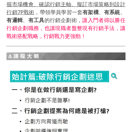
掘市場機會、確認行銷主軸、擬訂市場策略到設計
行銷7P戰術
，帶領學員學習一套
有架構
、
有系統
、
有邏輯
、
有工具
的行銷企劃術，
讓入門者得以勝任
行銷企劃職務，也讓現職者盤整現有行銷手法，讓
戰術搭配戰略，行銷戰力更強勁！