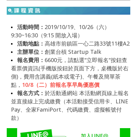
活動時間：
2019/10/19、10/26（六）
9:30~16:30（9:15 開放入場）
活動地點：
高雄市前鎮區一心二路33號11樓A2
主辦單位：
創業台槓 Startup Talk
報名費用：
6600元，請點選"立即報名"按鈕查
看票價資訊(手機版按鈕於頁面下方，桌機版於右
側)，費用含講義(紙本或電子)、午餐及簡單茶
點，
10/8（二）前報名享早鳥優惠價
報名方式：
於活動通網站 本活動網頁線上報名
並直接線上完成繳費（本活動接受信用卡、LINE
Pay、全家FamiPort、代碼繳費、虛擬帳號付
款）