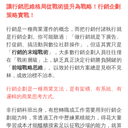
讓行銷思維格局從戰術提升為戰略！行銷企劃
策略實戰！
行銷是一種商業運作的概念，而把行銷付諸執行就
是行銷企劃。你可能聽過：「做行銷就是下廣告、
打促銷、搞活動與數位社群操作」，但這其實只是
「
行銷的末端戰術
」，大多數行銷企劃人員往往僅
在「戰術層級」上，缺乏真正決定行銷勝負關鍵的
「
前端戰略思維
」。以致於行銷方案總是見樹不見
林，成效治標不治本。
行銷企劃是一種商業文法，是有架構、有系統、有
邏輯的商業思考方式。
非行銷科班出身，有想轉職或工作需要用到行銷企
劃能力時，常透過工作中歷練累積能力，得花大量
學習成本才能醞釀摸索足以征戰沙場的能力，就算