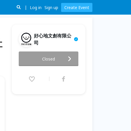
Log in
Sign up
Create Event
好心地文創有限公
社
司
屏東縣青年學院-創業講堂-【果
Closed
然紅：農村生活與社區旅遊】
2016.10.26 (Wed) 19:00 - 21:00
(GMT+8)