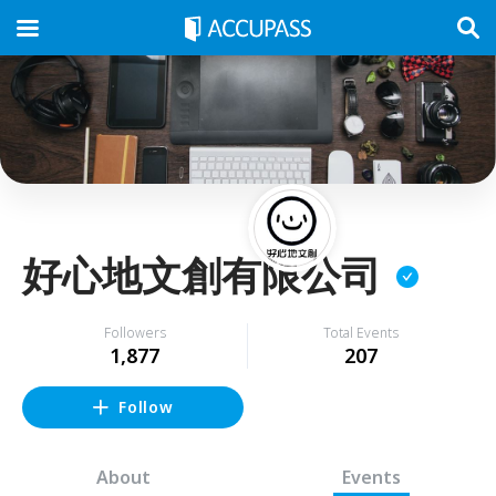
好心地文創有限公司
Followers
Total Events
1,877
207
Follow
About
Events