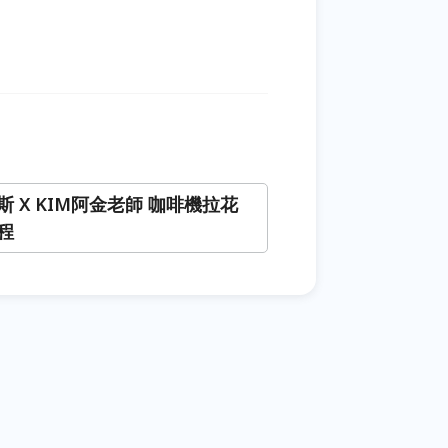
斯 X KIM阿金老師 咖啡機拉花
程