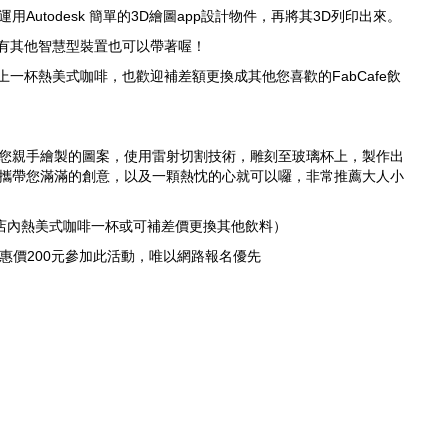
用Autodesk 簡單的3D繪圖app設計物件，再將其3D列印出來。
，若有其他智慧型裝置也可以帶著喔！
s皆會附上一杯熱美式咖啡，也歡迎補差額更換成其他您喜歡的FabCafe飲
您親手繪製的圖案，使用雷射切割技術，
雕刻至玻璃杯上，製作出
攜帶您滿滿的創意，以及一顆熱忱的心就可以囉，
非常推薦大人小
店內熱美式咖啡一杯或可補差價更換其他飲料）
價200元參加此活動，
唯以網路報名優先