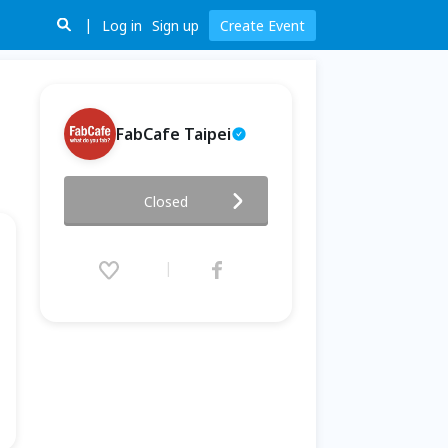
Log in
Sign up
Create Event
FabCafe Taipei
七月份Fab Class
Closed
2016.07.23 (Sat) 11:00 - 07.30
(Sat) 11:00 (GMT+8)