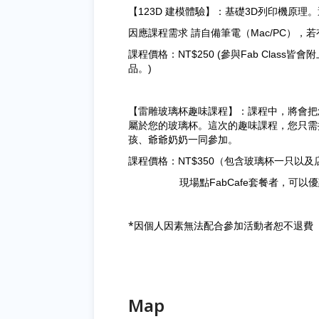
【123D 建模體驗】：基礎3D列印機原理。運
因應課程需求 請自備筆電（Mac/PC）
課程價格：NT$250 (參與Fab Clas
品。)
【雷雕玻璃杯趣味課程】：課程中，將會把
屬於您的玻璃杯。這次的趣味課程，
您只需
孩、爺爺奶奶一同參加。
課程價格：NT$350（
包含玻璃杯一只以及
現場點FabCafe套餐者，可以優惠
*因個人因素無法配合參加活動者恕不退
費
Map