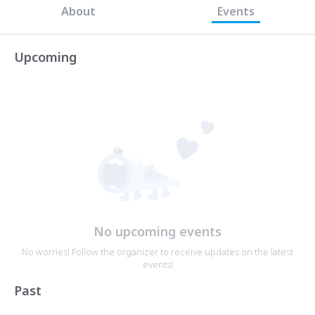
About
Events
Upcoming
No upcoming events
No worries! Follow the organizer to receive updates on the latest
events!
Past