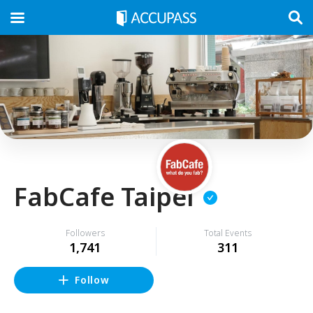
FabCafe Taipei
Followers
Total Events
1,741
311
Follow