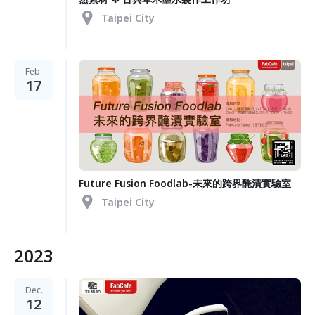
Taipei City
Feb.
17
Future Fusion Foodlab-未來的跨界醃漬實驗室
Taipei City
2023
Dec.
12