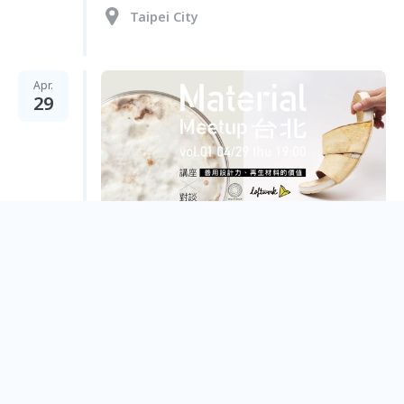
Taipei City
Apr.
29
Material meetup Taipei vol.2 善用設計力、再
生材料的價值
Taipei City
Mar.
31