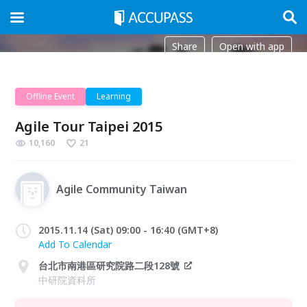
Share
Open with app
Offline Event
Learning
Agile Tour Taipei 2015
10,160
21
Agile Community Taiwan
2015.11.14 (Sat) 09:00 - 16:40 (GMT+8)
Add To Calendar
台北市南港區研究院路二段128號
中研院資科所