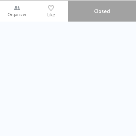
Closed
Organizer
Like
You may like
2026.08.15 (Sat) - 08.22 (Sat)
2026.08.15 (Sat) - 0
【親子手作體驗】哈東派對！
「共織宇宙」
比哈皮、東窩蕊
共織宇宙】 七
Taipei City
New Taipei C
#
歡迎新手
1111
9
#
植物生態瓶