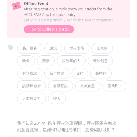
Offline Event
After registration, simply show your ticket from the
ACCUPASS App for quick entry.
Entry rules are primarily set by the event organizer.
How to Collect Tickets?
藝。風巷
說話
煙火困局
王東明
晚餐
黃薴
說故事的人
管理創意
有話職說
新年煙火
Bar
張智鈞
說話煉金術
有話直說
京城創意
聊天Bar
人際感染力
聊天
我們知道2014年跨年煙火璀璨耀眼，煙火團隊在每次
創意會議裡，是如何找到困局破口、怎麼幽默以對？