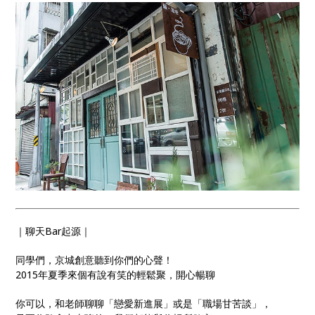
｜聊天Bar起源｜
同學們，京城創意聽到你們的心聲！
2015年夏季來個有說有笑的輕鬆聚，開心暢聊
你可以，和老師聊聊「戀愛新進展」或是「職場甘苦談」，