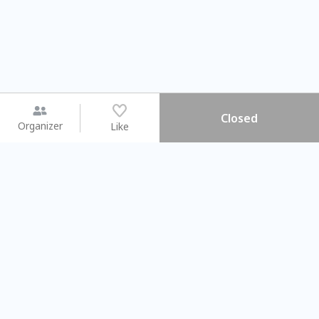
Closed
Organizer
Like
You may like
2026.08.15 (Sat) - 08.22 (Sat)
2026.08.15 (Sat) - 08.