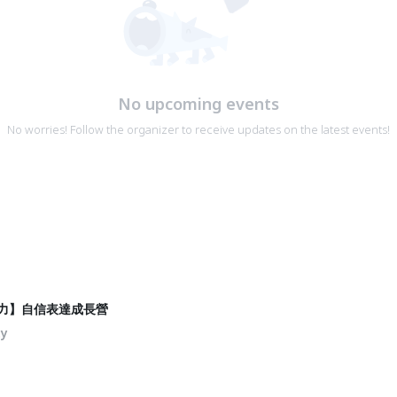
No upcoming events
No worries! Follow the organizer to receive updates on the latest events!
魅力】自信表達成長營
ty