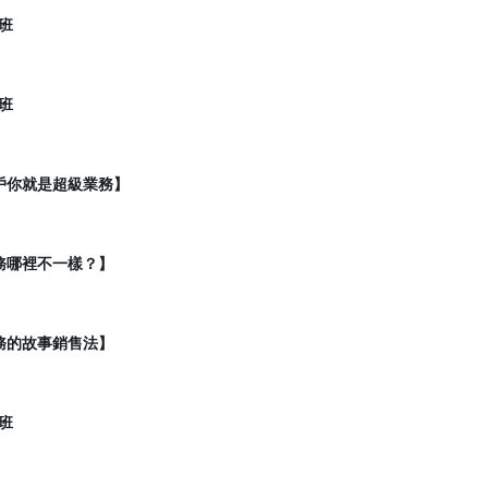
班
班
戶你就是超級業務】
務哪裡不一樣？】
務的故事銷售法】
班