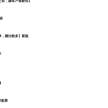
之前，讓客戶喜歡你】
班
事，賺比較多】新版
多
機
華套票