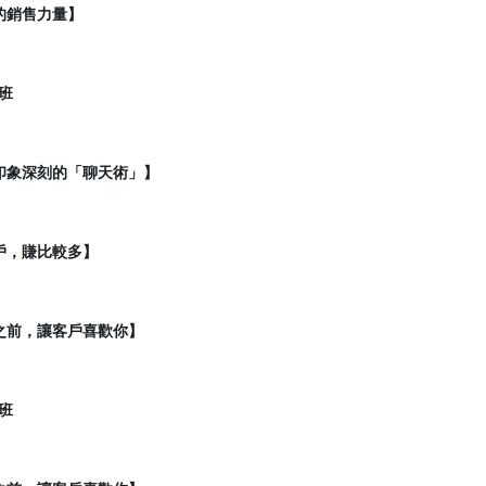
的銷售力量】
班
印象深刻的「聊天術」】
戶，賺比較多】
之前，讓客戶喜歡你】
班