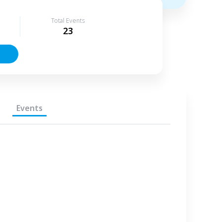
Total Events
23
Events