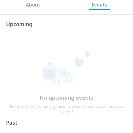
About
Events
Upcoming
No upcoming events
No worries! Follow the organizer to receive updates on the latest
events!
Past