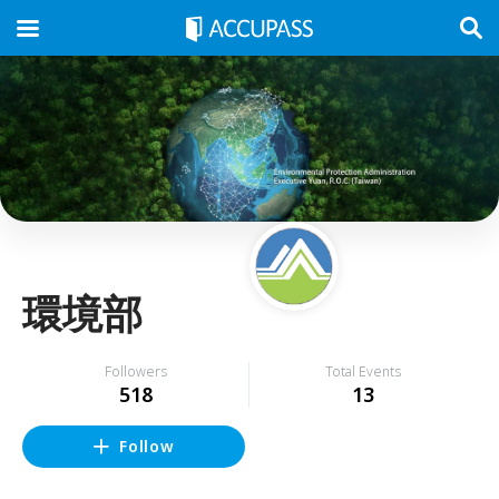
環境部
Followers
Total Events
518
13
Follow