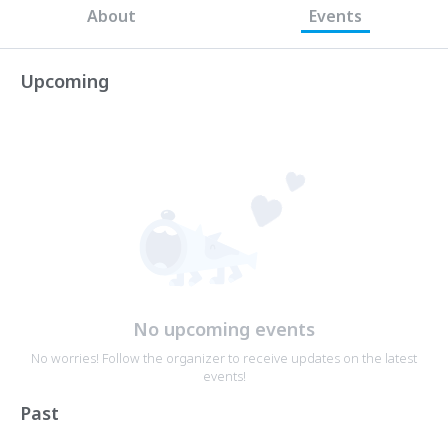
About
Events
Upcoming
No upcoming events
No worries! Follow the organizer to receive updates on the latest
events!
Past