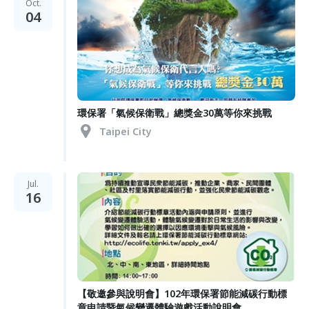
Oct.
04
環保署「氣候保衛戰」總獎金30萬等你來挑戰
Taipei City
Jul.
16
【敬邀參與說明會】102年環保署節能減碳行動標
章申請暨氣候變遷體驗遊戲活動說明會