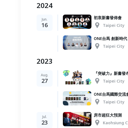
2024
初衷新書發佈會
Jun.
16
Taipei City
ONE台馬 創新時代
Taipei City
2023
『突破力』新書發
Aug.
27
Taipei City
ONE台馬國際交流
Taipei City
房市超狂大預測
Jul.
23
Kaohsiung C