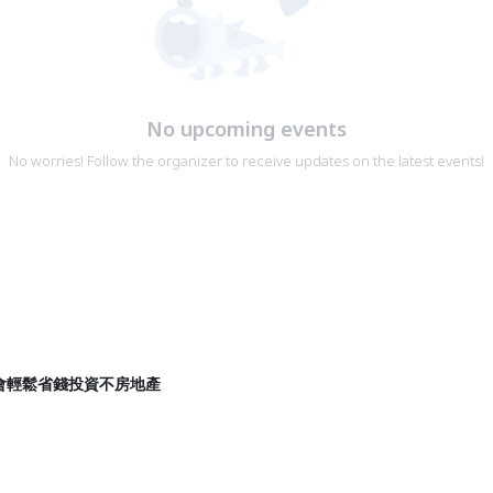
No upcoming events
No worries! Follow the organizer to receive updates on the latest events!
會輕鬆省錢投資不房地產