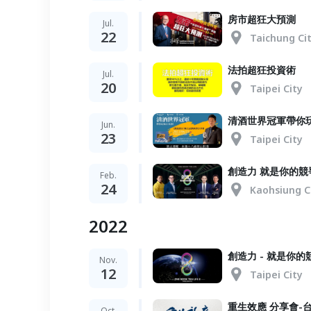
房市超狂大預測
Jul.
22
Taichung Ci
法拍超狂投資術
Jul.
20
Taipei City
清酒世界冠軍帶你
Jun.
23
Taipei City
創造力 就是你的競
Feb.
24
Kaohsiung C
2022
創造力 - 就是你
Nov.
12
Taipei City
重生效應 分享會-
Oct.