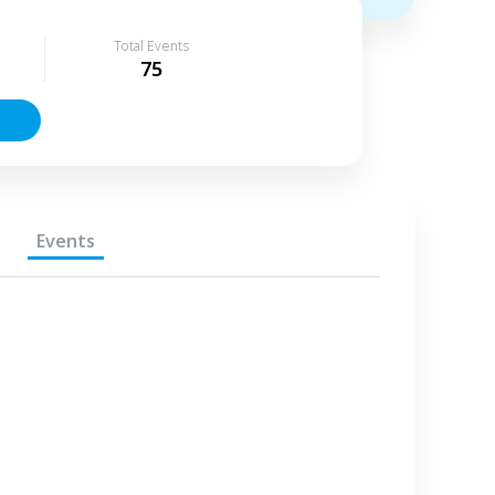
Total Events
75
Events