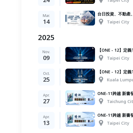
Taipei City
台日投資、不動產
Mar.
14
Taipei City
2025
【ONE - 12】定義T
Nov.
09
Taipei City
【ONE - 12】定義T
Oct.
25
Kuala Lump
ONE-11跨越 新
Apr.
27
Taichung Ci
ONE-11跨越 新書
Apr.
13
Taipei City