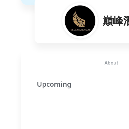
巔峰
About
Upcoming