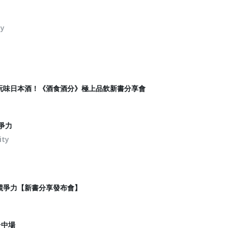
ty
玩味日本酒！《酒食酒分》極上品飲新書分享會
爭力
ity
的競爭力【新書分享發布會】
台中場