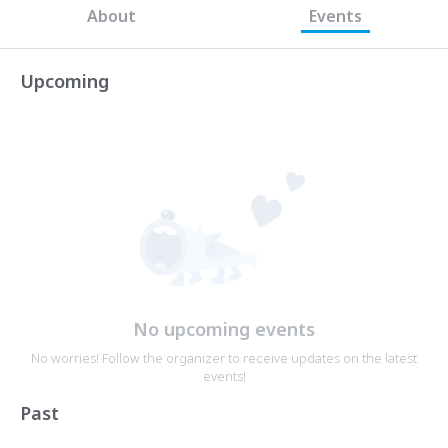
About
Events
Upcoming
No upcoming events
No worries! Follow the organizer to receive updates on the latest
events!
Past