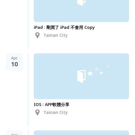
iPad : 剛買了 iPad 不會用 Copy
Tainan City
Apr.
10
IOS : APP軟體分享
Tainan City