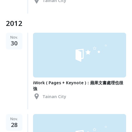
Tainan City
2012
Nov.
30
iWork ( Pages + Keynote )：蘋果文書處理也很
強
Tainan City
Nov.
28