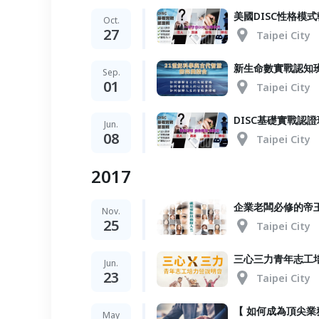
美國DISC性格模
Oct.
27
Taipei City
新生命數實戰認知
Sep.
01
Taipei City
DISC基礎實戰認證
Jun.
08
Taipei City
2017
企業老闆必修的帝
Nov.
25
Taipei City
三心三力青年志工
Jun.
23
Taipei City
【 如何成為頂尖業
May