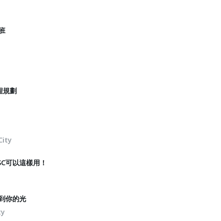
班
程規劃
City
SC可以這樣用！
找到你的光
ty