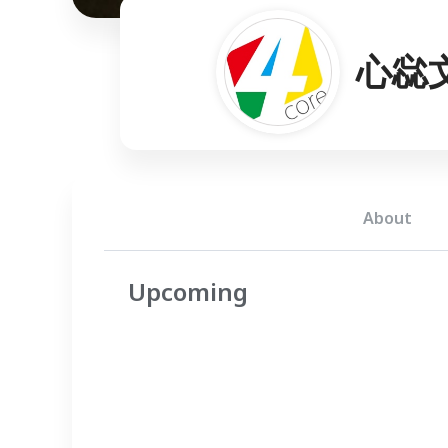
心惢
About
Upcoming