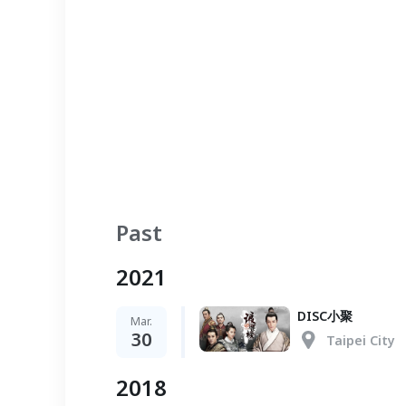
Past
2021
DISC小聚
Mar.
30
Taipei City
2018