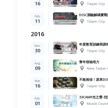
16
Taipei City
DISC測驗解碼實戰
Feb.
11
Taipei City
2016
年度教育訓練與課
Nov.
30
Taipei City
青年領袖培力
Aug.
09
New Taipei 
不敢相信！原來DI
Mar.
16
Taipei City
33CAMP光之營-
Feb.
01
Miaoli Coun