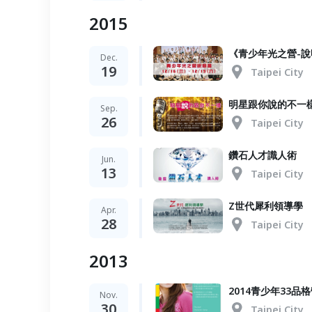
2015
​《青少年光之營-
Dec.
19
Taipei City
明星跟你說的不一樣
Sep.
26
Taipei City
鑽石人才識人術
Jun.
13
Taipei City
Z世代犀利領導學
Apr.
28
Taipei City
2013
2014青少年33品
Nov.
30
Taipei City