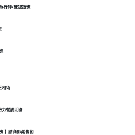
式執行師/雙認證班
班
班
王相術
培力營說明會
務 】諮商師銷售術