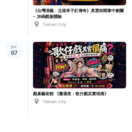
《台灣演義 - 北港孝子釘傳奇》真雲林閣掌中劇團
~ 加碼戲服體驗
Tainan City
Jun.
07
戲巢藝術館 《臺通夜：歌仔戲其實很痛》
Tainan City