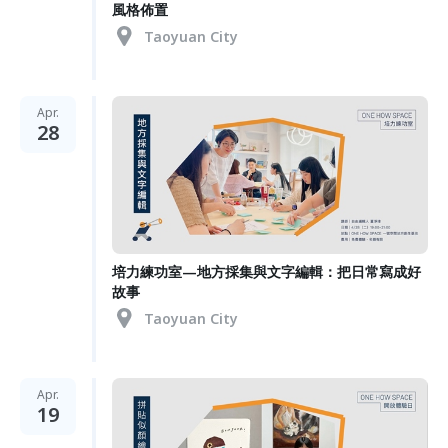
風格佈置
Taoyuan City
Apr.
28
培力練功室—地方採集與文字編輯：把日常寫成好
故事
Taoyuan City
Apr.
19