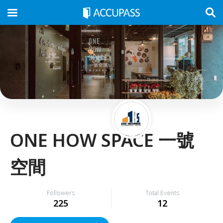
ONE HOW SPACE 一號
空間
Followers
Total Events
225
12